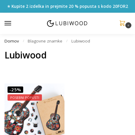
⭐ Kupite 2 izdelka in prejmite 20 % popusta s kodo
20FOR2
0
Domov
Blagovne znamke
Lubiwood
/
/
Lubiwood
-25%
POSEBNI POPUSTI