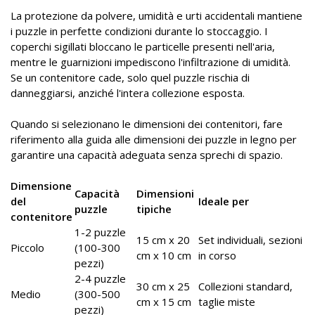
La protezione da polvere, umidità e urti accidentali mantiene
i puzzle in perfette condizioni durante lo stoccaggio. I
coperchi sigillati bloccano le particelle presenti nell'aria,
mentre le guarnizioni impediscono l'infiltrazione di umidità.
Se un contenitore cade, solo quel puzzle rischia di
danneggiarsi, anziché l'intera collezione esposta.
Quando si selezionano le dimensioni dei contenitori, fare
riferimento alla guida alle dimensioni dei puzzle in legno per
garantire una capacità adeguata senza sprechi di spazio.
Dimensione
Capacità
Dimensioni
del
Ideale per
puzzle
tipiche
contenitore
1-2 puzzle
15 cm x 20
Set individuali, sezioni
Piccolo
(100-300
cm x 10 cm
in corso
pezzi)
2-4 puzzle
30 cm x 25
Collezioni standard,
Medio
(300-500
cm x 15 cm
taglie miste
pezzi)