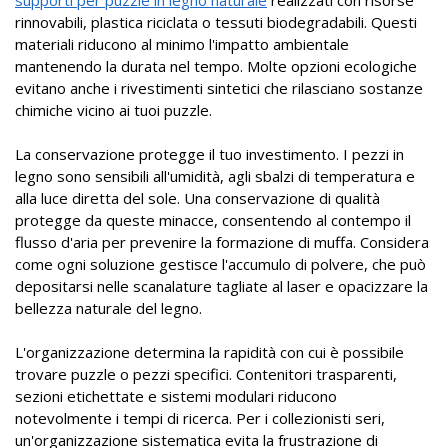
supporti per puzzle in legno naturale
realizzati con risorse
rinnovabili, plastica riciclata o tessuti biodegradabili. Questi
materiali riducono al minimo l'impatto ambientale
mantenendo la durata nel tempo. Molte opzioni ecologiche
evitano anche i rivestimenti sintetici che rilasciano sostanze
chimiche vicino ai tuoi puzzle.
La conservazione protegge il tuo investimento. I pezzi in
legno sono sensibili all'umidità, agli sbalzi di temperatura e
alla luce diretta del sole. Una conservazione di qualità
protegge da queste minacce, consentendo al contempo il
flusso d'aria per prevenire la formazione di muffa. Considera
come ogni soluzione gestisce l'accumulo di polvere, che può
depositarsi nelle scanalature tagliate al laser e opacizzare la
bellezza naturale del legno.
L'organizzazione determina la rapidità con cui è possibile
trovare puzzle o pezzi specifici. Contenitori trasparenti,
sezioni etichettate e sistemi modulari riducono
notevolmente i tempi di ricerca. Per i collezionisti seri,
un'organizzazione sistematica evita la frustrazione di