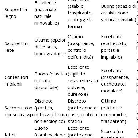
Eccellente
(stabile,
Buono (spazio di
Supporti in
(materiale
traspirante,
archiviazione
legno
naturale
protegge la
verticale visibile)
rinnovabile)
forma)
Ottimo
Eccellente
Ottimo (opzioni
Sacchetti in
(traspirante,
(etichettato,
di tessuto,
rete
controllo
portatile,
biodegradabile)
dell'umidità)
impilabile)
Eccellente
Eccellente
Buono (plastica
(sigillato,
Contenitori
(trasparente,
riciclata
resistente alla
impilabili
etichettato,
disponibile)
polvere,
modulare)
durevole)
Discreto
Discreto
Ottimo
Sacchetti con
(plastica,
(protezione di
(etichette
chiusura a zip
riutilizzabile ma
base, problemi
economiche,
non ecologico)
statici)
trasparenti)
Buono
Eccellente
Scarso (un
Kit di
(combinazione
(protezione