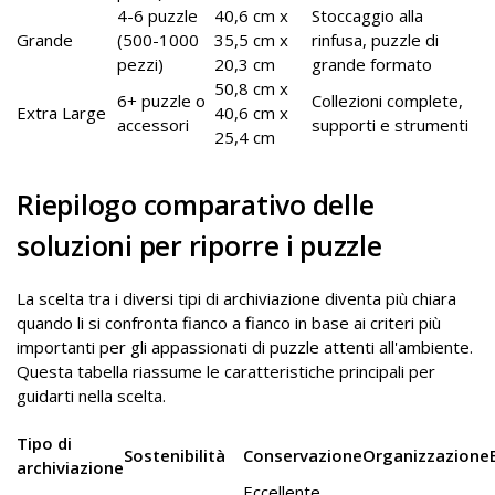
4-6 puzzle
40,6 cm x
Stoccaggio alla
Grande
(500-1000
35,5 cm x
rinfusa, puzzle di
pezzi)
20,3 cm
grande formato
50,8 cm x
6+ puzzle o
Collezioni complete,
Extra Large
40,6 cm x
accessori
supporti e strumenti
25,4 cm
Riepilogo comparativo delle
soluzioni per riporre i puzzle
La scelta tra i diversi tipi di archiviazione diventa più chiara
quando li si confronta fianco a fianco in base ai criteri più
importanti per gli appassionati di puzzle attenti all'ambiente.
Questa tabella riassume le caratteristiche principali per
guidarti nella scelta.
Tipo di
Sostenibilità
Conservazione
Organizzazione
archiviazione
Eccellente