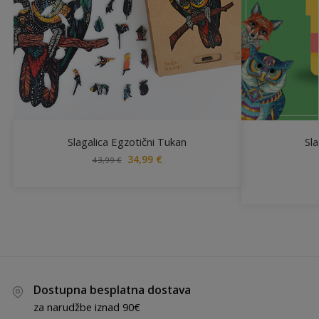
Slagalica Egzotični Tukan
Sl
34,99
€
43,99
€
Dostupna besplatna dostava
za narudžbe iznad 90€