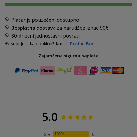
Plaćanje pouzećem dostupno
Besplatna dostava
za narudžbe iznad
90€
30-dnevni jednostavni povrati
🎁 Kupujete kao poklon? Kupite
Poklon Bon
.
Zajamčena sigurna naplata
5.0
100%
5 ★
9