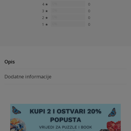
0%
4 ★
0
0%
3 ★
0
0%
2 ★
0
0%
1 ★
0
Opis
Dodatne informacije