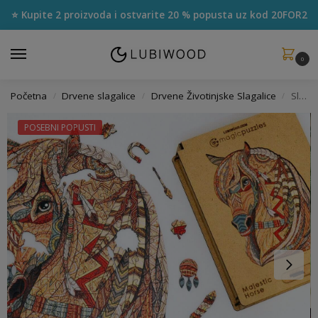
⭐ Kupite 2 proizvoda i ostvarite 20 % popusta uz kod
20FOR2
0
Početna
Drvene slagalice
Drvene Životinjske Slagalice
Slagalica Veličanstveni Konj
/
/
/
POSEBNI POPUSTI