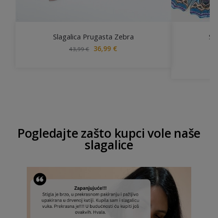
Slagalica Prugasta Zebra
Sla
36,99
€
43,99
€
Pogledajte zašto kupci vole naše
slagalice