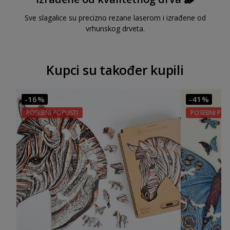
Sve slagalice su precizno rezane laserom i izrađene od
vrhunskog drveta.
Kupci su također kupili
-16%
-41%
POSEBNI POPUSTI
POSEBNI POP