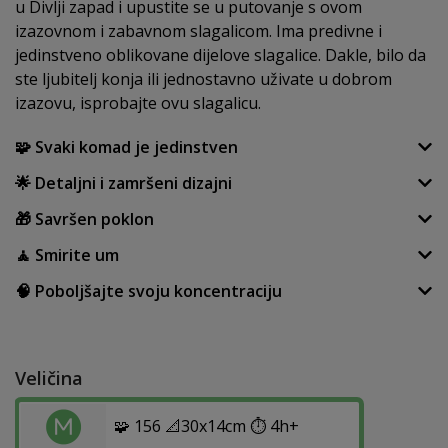
u Divlji zapad i upustite se u putovanje s ovom
izazovnom i zabavnom slagalicom. Ima predivne i
jedinstveno oblikovane dijelove slagalice. Dakle, bilo da
ste ljubitelj konja ili jednostavno uživate u dobrom
izazovu, isprobajte ovu slagalicu.
🧩 Svaki komad je jedinstven
🌟 Detaljni i zamršeni dizajni
🎁 Savršen poklon
🧘 Smirite um
🧠 Poboljšajte svoju koncentraciju
Veličina
🧩 156 📐30x14cm ⏱️ 4h+