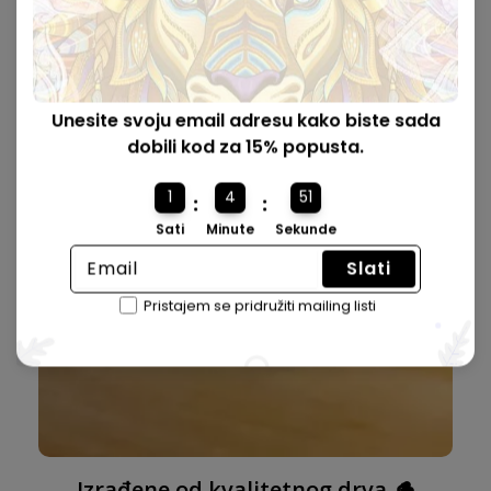
Dolazi u premium kutiji 🎁
Naše kutije su lijepo dizajnirane s mehanizmom
zaključavanja i savršene veličine za slanje kao poklon.
Unesite svoju email adresu kako biste sada
dobili kod za 15% popusta.
1
4
50
:
:
Sati
Minute
Sekunde
Slati
Pristajem se pridružiti mailing listi
Izrađene od kvalitetnog drva 🪵