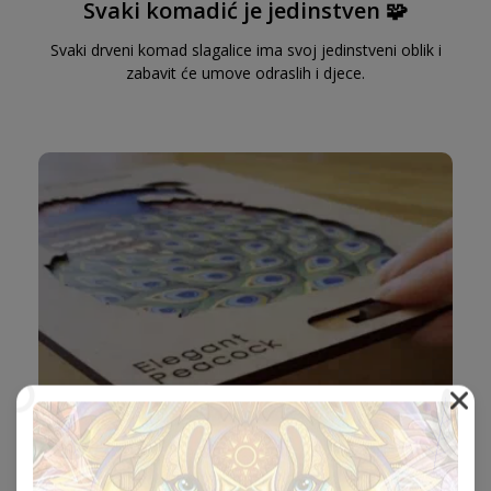
Svaki komadić je jedinstven 🧩
Svaki drveni komad slagalice ima svoj jedinstveni oblik i
zabavit će umove odraslih i djece.