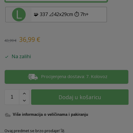
🧩 337 📐42x29cm ⏱️ 7h+
36,99
€
43,99
€
Na zalihi
Procijenjena dostava: 7. Kolovoz
Dodaj u košaricu
Više informacija o veličinama i pakiranju
Ovaj predmet se brzo prodaje! 🚀