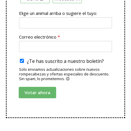
m
ú
l
Elige un animal arriba o sugiere el tuyo:
t
i
p
l
Correo electrónico
*
e
¿Te has suscrito a nuestro boletín?
Solo enviamos actualizaciones sobre nuevos
rompecabezas y ofertas especiales de descuento.
Sin spam, lo prometemos. 😊
Votar ahora