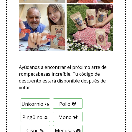
Ayúdanos a encontrar el próximo arte de
rompecabezas increíble. Tu código de
descuento estará disponible después de
votar.
O
Unicornio 🦄
Pollo 🐓
p
c
i
Pingüino 🐧
Mono 🐒
ó
n
Cisne 🦢
Medusas 🪼