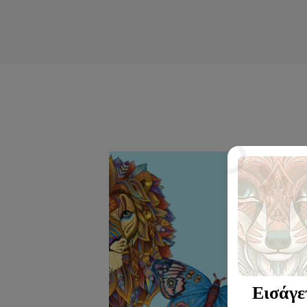
Εισάγε