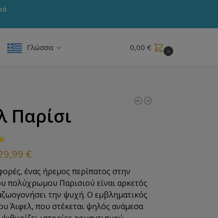
κό
Γλώσσα
0,00
€
0
!
λ Παρίσι
29,99
€
φορές, ένας ήρεμος περίπατος στην
ου πολύχρωμου Παρισιού είναι αρκετός
ναζωογονήσει την ψυχή. Ο εμβληματικός
ου Άιφελ, που στέκεται ψηλός ανάμεσα
 ψιθυρίζει ιστορίες ρομαντισμού.