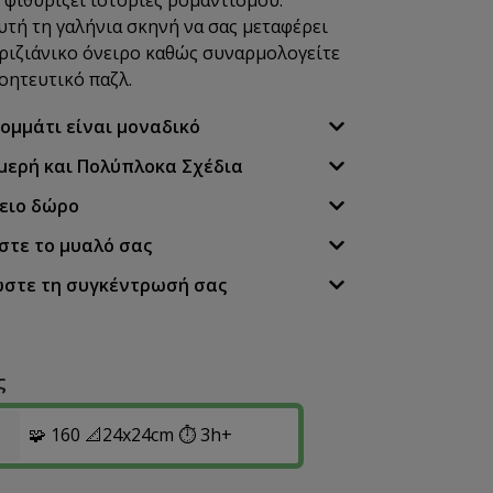
υτή τη γαλήνια σκηνή να σας μεταφέρει
αριζιάνικο όνειρο καθώς συναρμολογείτε
οητευτικό παζλ.
κομμάτι είναι μοναδικό
μερή και Πολύπλοκα Σχέδια
λειο δώρο
στε το μυαλό σας
ώστε τη συγκέντρωσή σας
ς
🧩 160 📐24x24cm ⏱️ 3h+