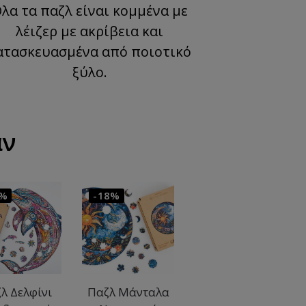
λα τα παζλ είναι κομμένα με
λέιζερ με ακρίβεια και
ατασκευασμένα από ποιοτικό
ξύλο.
αν
8%
-18%
λ Δελφίνι
Παζλ Μάνταλα