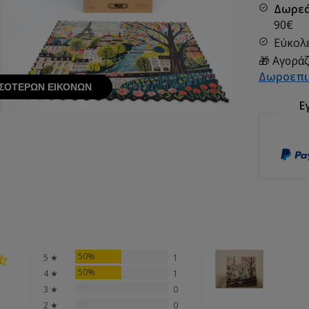
Δωρεά
90€
Εύκολε
🎁 Αγοράζ
Δωροεπι
ΣΌΤΕΡΩΝ ΕΙΚΌΝΩΝ
Ε
50%
5 ★
1
50%
4 ★
1
0%
3 ★
0
0%
2 ★
0