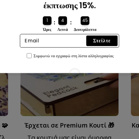
έκπτωσης 15%.
1
4
43
:
:
Ώρες
Λεπτά
Δευτερόλεπτα
Στείλτε
Συμφωνώ να εγγραφώ στη λίστα αλληλογραφίας
 🧩
Έρχεται σε Premium Κουτί 🎁
Κα
ζλ
Τα κουτιά μας είναι όμορφα