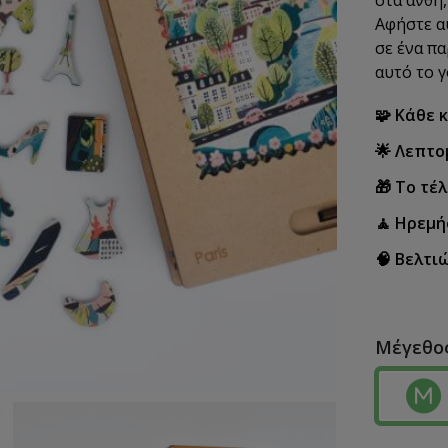
Αφήστε α
σε ένα π
αυτό το γ
🧩 Κάθε 
🌟 Λεπτο
🎁 Το τέ
🧘 Ηρεμή
🧠 Βελτι
Μέγεθο