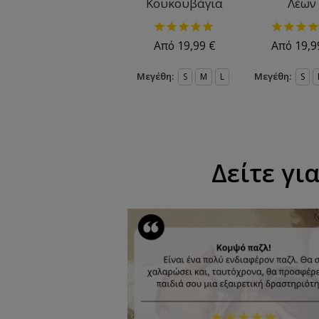
Κουκουβάγια
Λέων
Από
19,99
€
Από
19,
Μεγέθη:
Μεγέθη:
S
M
L
S
Δείτε γι