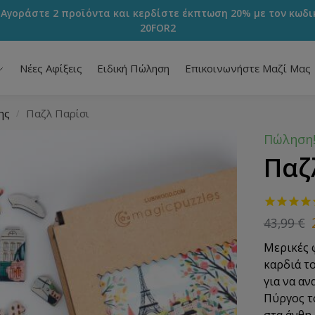
 Αγοράστε 2 προϊόντα και κερδίστε έκπτωση 20% με τον κωδι
20FOR2
Νέες Αφίξεις
Ειδική Πώληση
Επικοινωνήστε Μαζί Μας
ης
Παζλ Παρίσι
/
Πώληση
Παζ
43,99
€
Μερικές 
καρδιά τ
για να α
Πύργος τ
στα άνθη,