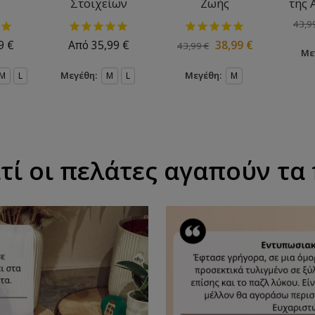
Στοιχείων
Ζωής
της 
43,9
99
€
Από
35,99
€
38,99
€
43,99
€
Με
Μεγέθη:
Μεγέθη:
M
L
M
L
M
ατί οι πελάτες αγαπούν τα