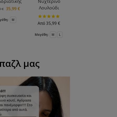
Αδριατικής
Νυχτερινό
Λουλούδι
35,99
€
9
€
γέθη:
M
Από
35,99
€
Μεγέθη:
M
L
 παζλ μας