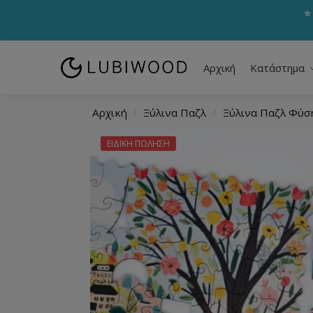
⭐
Αρχική
Κατάστημα
Αρχική
Ξύλινα Παζλ
Ξύλινα Παζλ Φύσ
/
/
ΕΙΔΙΚΗ ΠΩΛΗΣΗ