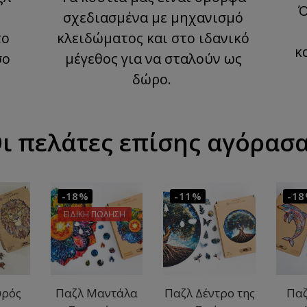
Ό
σχεδιασμένα με μηχανισμό
το
κλειδώματος και στο ιδανικό
κ
σο
μέγεθος για να σταλούν ως
δώρο.
ι πελάτες επίσης αγόρασ
-18%
-11%
-1
ΕΙΔΙΚΗ ΠΩΛΗΣΗ
υρός
Παζλ Μαντάλα
Παζλ Δέντρο της
Παζ