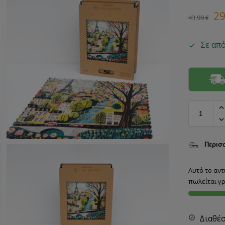
2
43,99
€
Σε απ
Περισσ
Αυτό το αντ
πωλείται γρ
Διαθέ