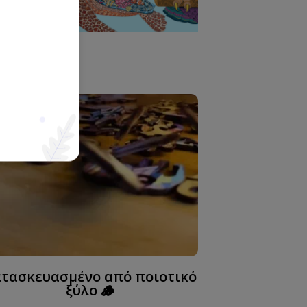
τασκευασμένο από ποιοτικό
ξύλο 🪵