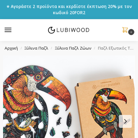
⭐ Αγοράστε 2 προϊόντα και κερδίστε έκπτωση 20% με τον
κωδικό
20FOR2
0
Αρχική
Ξύλινα Παζλ
Ξύλινα Παζλ Ζώων
Παζλ Εξωτικός Τουκάν
/
/
/