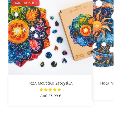
ΕΙΔΙΚΗ ΠΩΛΗΣΗ
Παζλ Μαντάλα Στοιχείων
Παζλ Νύχ
Από
35,99
€