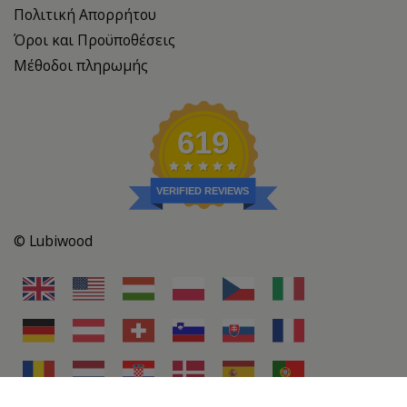
Πολιτική Απορρήτου
Όροι και Προϋποθέσεις
Μέθοδοι πληρωμής
619
VERIFIED REVIEWS
© Lubiwood