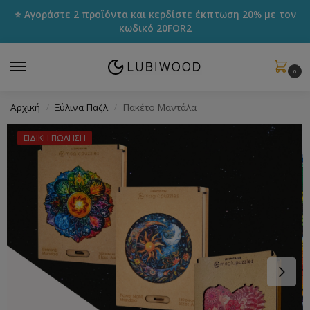
⭐ Αγοράστε 2 προϊόντα και κερδίστε έκπτωση 20% με τον
κωδικό
20FOR2
0
Αρχική
Ξύλινα Παζλ
Πακέτο Μαντάλα
/
/
ΕΙΔΙΚΗ ΠΩΛΗΣΗ