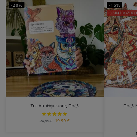
-20%
-16%
ΕΙΔΙΚΗ ΠΩΛΗΣΗ
Σετ Αποθήκευσης Παζλ
Παζλ 
19,99
€
24,99
€