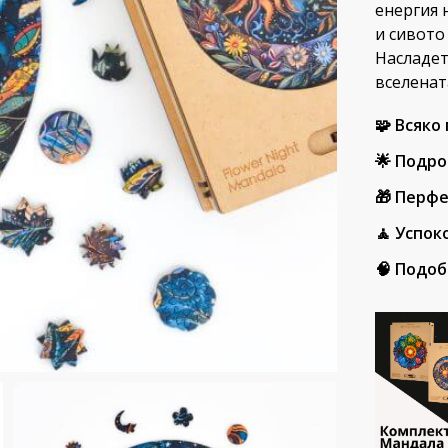
енергия 
и сивото
Насладет
вселенат
🧩 Всяко
🌟 Подро
🎁 Перф
🧘 Успок
🧠 Подо