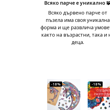
Всяко парче е уникално 
Всяко дървено парче от
пъзела има своя уникална
форма и ще развлича умове
както на възрастни, така и 
деца.
-18%
-18%
СПЕЦИА
РАЗПРОД