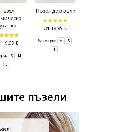
Пъзел
Пъзел див вълк
смическа
ухалка
От
19,99
€
Размери:
M
S
т
19,99
€
L
ери:
S
M
L
ашите пъзели