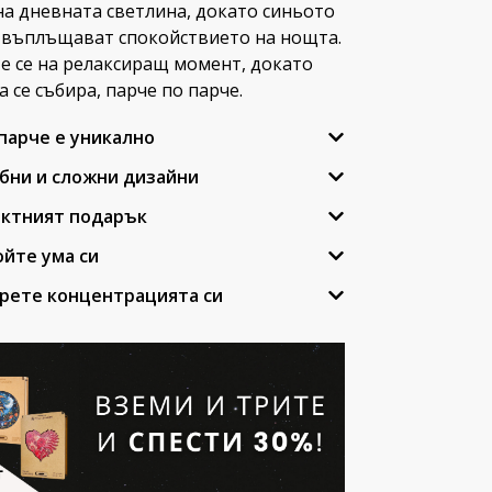
на дневната светлина, докато синьото
 въплъщават спокойствието на нощта.
е се на релаксиращ момент, докато
а се събира, парче по парче.
 парче е уникално
бни и сложни дизайни
ектният подарък
ойте ума си
брете концентрацията си