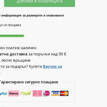
Добави в кошницата
 информация за размерите и опаковките
ул се продава
ен платеж наличен
атна доставка
за поръчки над
90 €
и лесно връщане
ате за подарък? Купете
Ваучер за
.
Гарантирано сигурно плащане