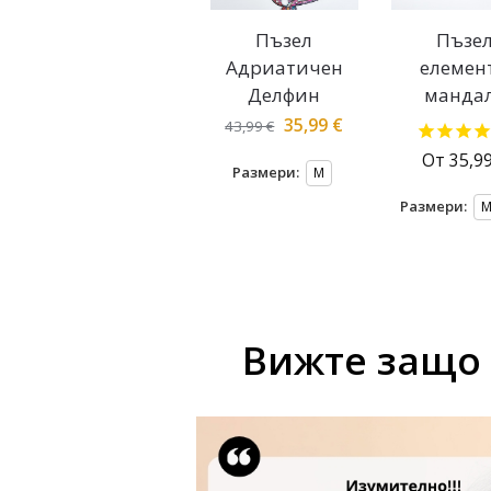
Пъзел
Пъзе
Адриатичен
елемен
Делфин
манда
35,99
€
43,99
€
От
35,9
Размери:
M
Размери:
Вижте защо 