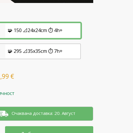
🧩 150 📐24x24cm ⏱️ 4h+
🧩 295 📐35x35cm ⏱️ 7h+
5,99
€
ичност
Очаквана доставка: 20. Август