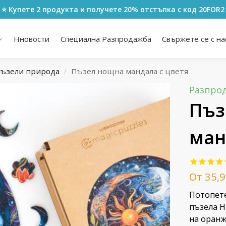
⭐ Купете 2 продукта и получете 20% отстъпка с код
20FOR2
Нновости
Специална Разпродажба
Свържете се с на
ъзели природа
Пъзел нощна мандала с цветя
/
Разпрод
Пъз
ман
От
35,
Потопете
пъзела Н
на оранж