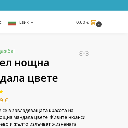
с
Език
0,00
€
0
ажба!
ел нощна
дала цвете
99
€
 се в завладяващата красота на
ощна мандала цвете. Живите нюанси
ево и жълто излъчват жизнената