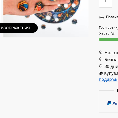
Повече
Този артик
 ИЗОБРАЖЕНИЯ
бързо! 🚀
Налож
Безпл
30 дн
🎁 Купув
подарък