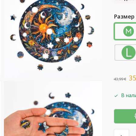
Размер
3
43,99
€
В нал