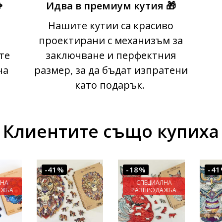

Идва в премиум кутия 🎁
Нашите кутии са красиво
проектирани с механизъм за
те
заключване и перфектния
на
размер, за да бъдат изпратени
като подарък.
Клиентите също купиха
-41%
-18%
-4
ЛНА
СПЕЦИАЛНА
АЖБА
РАЗПРОДАЖБА