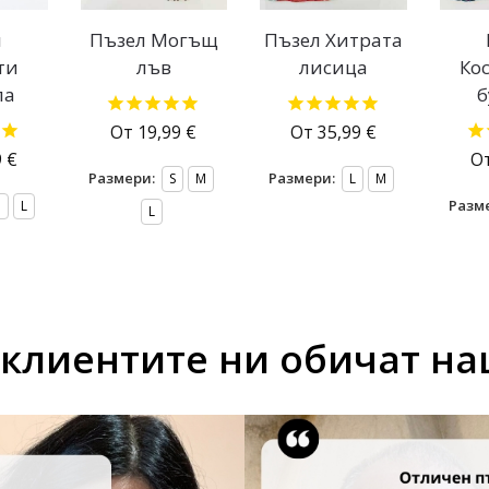
л
Пъзел Могъщ
Пъзел Хитрата
ти
лъв
лисица
Ко
ла
б
От
19,99
€
От
35,99
€
9
€
О
Размери:
Размери:
S
M
L
M
Разм
M
L
L
клиентите ни обичат н