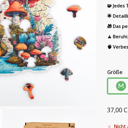
🧩 Jedes T
🌟 Detail
🎁 Das p
🧘 Beruhi
🧠 Verbes
Größe
37,00
C
Nicht 