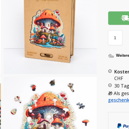
Weiter
Koste
CHF
30 Tag
🎁 Als ge
geschenk