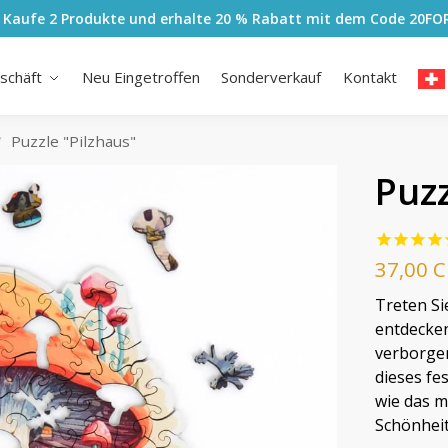
 Kaufe 2 Produkte und erhalte 20 % Rabatt mit dem Code
20FO
schäft
Neu Eingetroffen
Sonderverkauf
Kontakt
Puzzle "Pilzhaus"
/
Puzz
37,00
C
Treten Si
entdecken
verborgen
dieses fe
wie das m
Schönheit