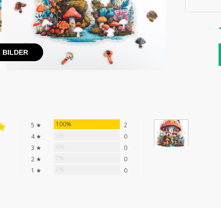
 BILDER
100%
5 ★
2
0%
4 ★
0
0%
3 ★
0
0%
2 ★
0
0%
1 ★
0