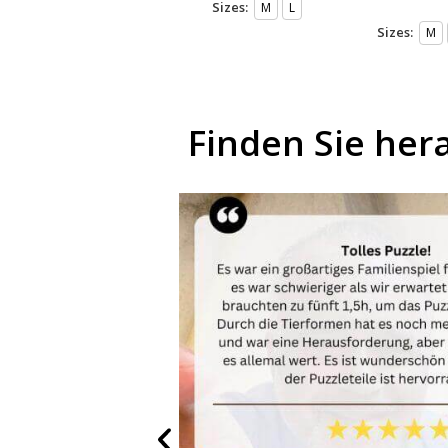
Sizes:
M
L
Sizes:
M
Finden Sie her