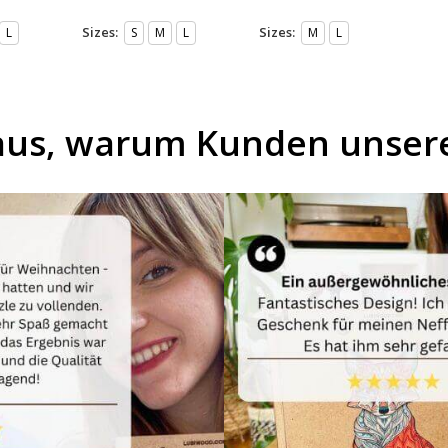
Sizes:
Sizes:
L
S
M
L
M
L
aus, warum Kunden unsere