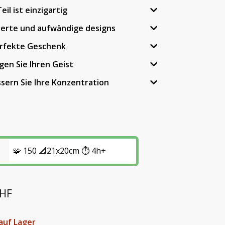
eil ist einzigartig
lierte und aufwändige designs
erfekte Geschenk
gen Sie Ihren Geist
sern Sie Ihre Konzentration
🧩 150 📐21x20cm ⏱️ 4h+
HF
auf Lager