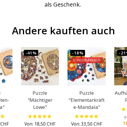
als Geschenk.
Andere kauften auch
-41%
-18%
-2
SONDERVERKAUF
e
Puzzle
Puzzle
Aufh
ten-
"Mächtiger
"Elementarkräft
a"
Löwe"
e-Mandala"
2
1
0
CHF
Von:
18,50
CHF
Von:
33,50
CHF