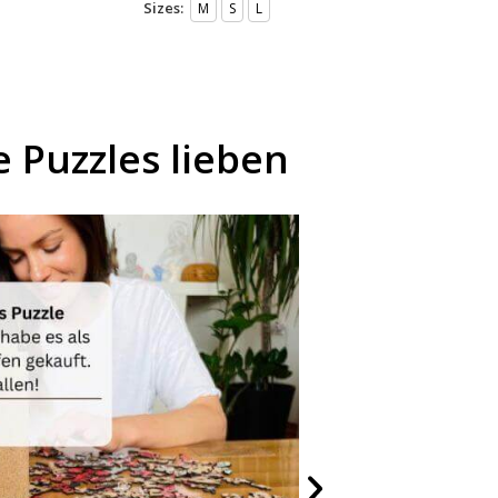
Sizes:
M
S
L
 Puzzles lieben