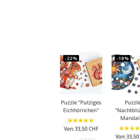
-22%
-18%
Puzzle "Putziges
Puzzl
Eichhörnchen"
"Nachtblü
Mandal
Von:
33,50
CHF
Von:
33,5