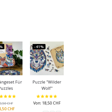
1%
-41%
ängeset Für
Puzzle "Wilder
Puzzles
Wolf"
Von:
18,50
CHF
3,50
CHF
8,50
CHF