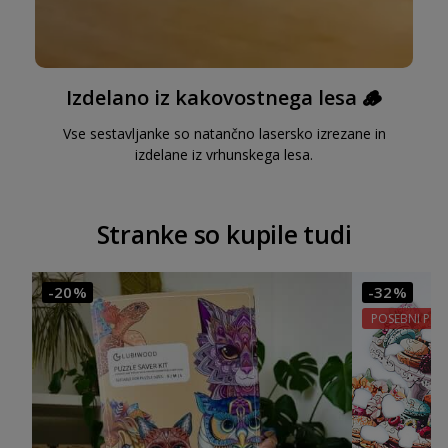
Izdelano iz kakovostnega lesa 🪵
Vse sestavljanke so natančno lasersko izrezane in
izdelane iz vrhunskega lesa.
Stranke so kupile tudi
-20%
-32%
POSEBNI POP