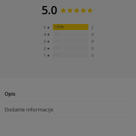
5.0
100%
5 ★
2
0%
4 ★
0
0%
3 ★
0
0%
2 ★
0
0%
1 ★
0
Opis
Dodatne informacije