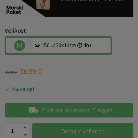
Velikost
🧩 156 📐30x14cm ⏱️ 4h+
36,99
€
43,99
€
Na zalogi
Predviden čas dostave: 7. Avgust
Dodaj v košarico