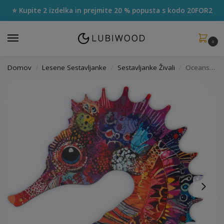
⭐ Kupite 2 izdelka in prejmite 20 % popusta s kodo
20FOR2
0
Domov
Lesene Sestavljanke
Sestavljanke Živali
Oceanski Morski Konjiček Sestavljanka
/
/
/