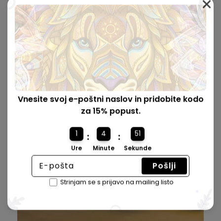
V Premium Škatlici 🎁
Naše škatle so čudovito oblikovane z mehanizmom za
zaklepanje in popolne velikosti za darilo.
Vnesite svoj e-poštni naslov in pridobite kodo
za 15% popust.
1
4
50
:
:
Ure
Minute
Sekunde
Pošlji
Strinjam se s prijavo na mailing listo