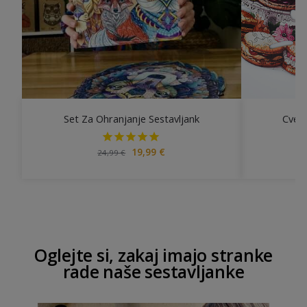
Set Za Ohranjanje Sestavljank
Cvetl
19,99
€
24,99
€
Oglejte si, zakaj imajo stranke
rade naše sestavljanke