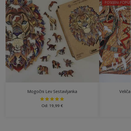
POSEBNI POPUS
Mogočni Lev Sestavljanka
Veliča
Od:
19,99
€