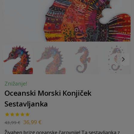
Znižanje!
Oceanski Morski Konjiček
Sestavljanka
36,99
€
43,99
€
Živahen brizg oceanske čarovnije! Ta sestavljanka z