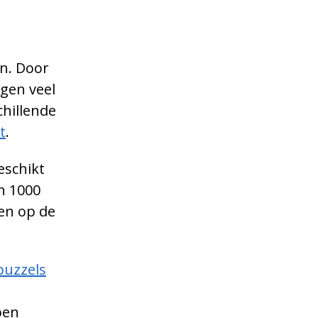
en. Door
ngen veel
chillende
t
.
eschikt
an 1000
en op de
puzzels
pen
ntvangen.