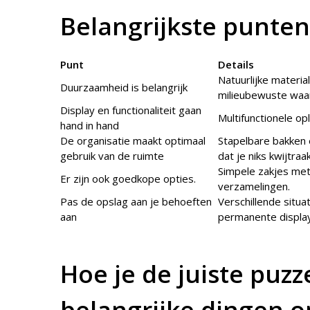
Belangrijkste punten
Punt
Details
Natuurlijke materi
Duurzaamheid is belangrijk
milieubewuste waar
Display en functionaliteit gaan
Multifunctionele op
hand in hand
De organisatie maakt optimaal
Stapelbare bakken 
gebruik van de ruimte
dat je niks kwijtraak
Simpele zakjes met 
Er zijn ook goedkope opties.
verzamelingen.
Pas de opslag aan je behoeften
Verschillende situa
aan
permanente displa
Hoe je de juiste puzz
belangrijke dingen o