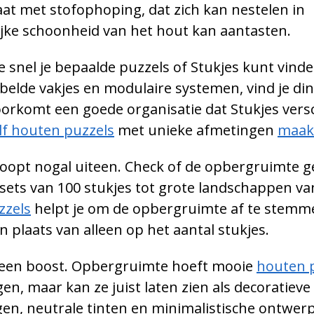
at met stofophoping, dat zich kan nestelen in
jke schoonheid van het hout kan aantasten.
e snel je bepaalde puzzels of Stukjes kunt vind
abelde vakjes en modulaire systemen, vind je di
oorkomt een goede organisatie dat Stukjes vers
elf houten puzzels
met unieke afmetingen
maak
loopt nogal uiteen. Check of de opbergruimte g
e sets van 100 stukjes tot grote landschappen v
zzels
helpt je om de opbergruimte af te stemm
n plaats van alleen op het aantal stukjes.
te een boost. Opbergruimte hoeft mooie
houten 
en, maar kan ze juist laten zien als decoratieve
en, neutrale tinten en minimalistische ontwer
-mail in om je 15% korting code nu te o