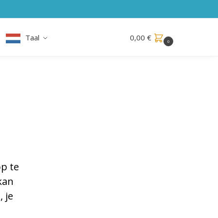
Taal
0,00
€
0
op te
kan
 je