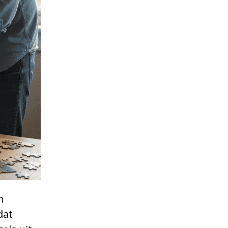
n
dat