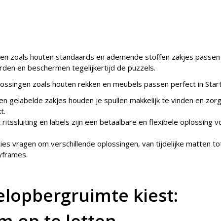
alen zoals houten standaards en ademende stoffen zakjes passen 
den en beschermen tegelijkertijd de puzzels.
lossingen zoals houten rekken en meubels passen perfect in Start
en gelabelde zakjes houden je spullen makkelijk te vinden en zor
t.
ritssluiting en labels zijn een betaalbare en flexibele oplossing v
ties vragen om verschillende oplossingen, van tijdelijke matten to
yframes.
elopbergruimte kiest:
m op te letten