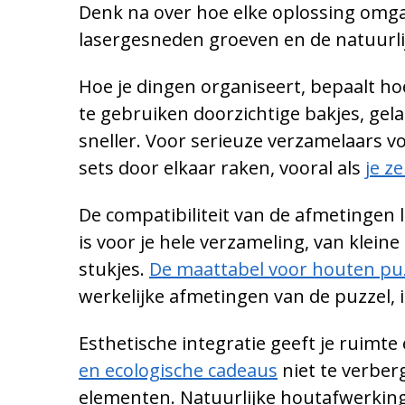
Denk na over hoe elke oplossing omga
lasergesneden groeven en de natuurli
Hoe je dingen organiseert, bepaalt ho
te gebruiken doorzichtige bakjes, gel
sneller. Voor serieuze verzamelaars v
sets door elkaar raken, vooral als
je z
De compatibiliteit van de afmetingen 
is voor je hele verzameling, van klein
stukjes.
De maattabel voor houten pu
werkelijke afmetingen van de puzzel, i
Esthetische integratie geeft je ruim
en ecologische cadeaus
niet te verberg
elementen. Natuurlijke houtafwerking
Vul je e