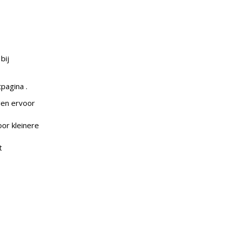
bij
pagina .
gen ervoor
oor kleinere
t