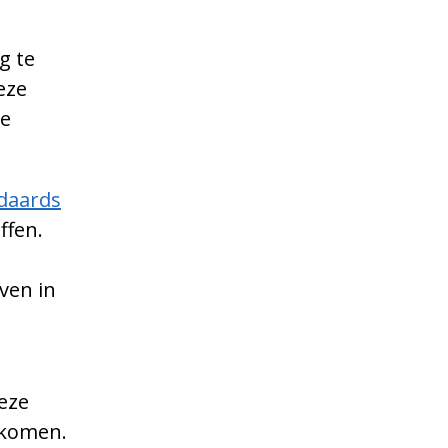
g te
eze
he
ndaards
ffen.
ven in
eze
rkomen.