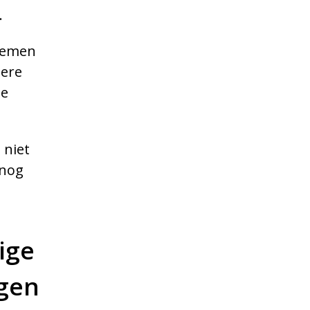
.
stemen
pere
de
 niet
 nog
ige
rgen