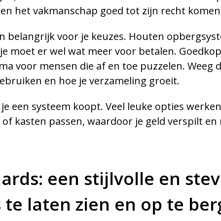
 laten het vakmanschap goed tot zijn recht komen
1
4
59
:
:
ijn belangrijk voor je keuzes. Houten opbergsy
Uren
Notulen
Seconden
 je moet er wel wat meer voor betalen. Goedko
Stuur
prima voor mensen die af en toe puzzelen. Weeg 
gebruiken en hoe je verzameling groeit.
Ik ga akkoord om me aan te melden voor de mailinglijst
je een systeem koopt. Veel leuke opties werken
 of kasten passen, waardoor je geld verspilt en
ds: een stijlvolle en stev
 te laten zien en op te be