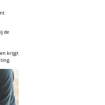
unt
j de
en krijgt
hting.