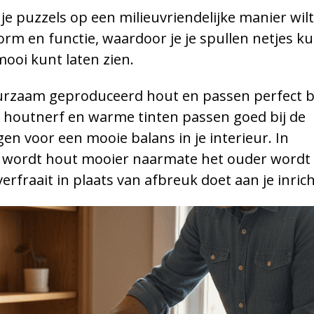
 je puzzels op een milieuvriendelijke manier wilt
m en functie, waardoor je je spullen netjes k
 mooi kunt laten zien.
urzaam geproduceerd hout en passen perfect bi
ke houtnerf en warme tinten passen goed bij de
en voor een mooie balans in je interieur. In
en, wordt hout mooier naarmate het ouder wordt 
verfraait in plaats van afbreuk doet aan je inric