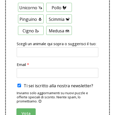
S
Unicorno 🦄
Pollo 🐓
c
e
l
Pinguino 🐧
Scimmia 🐒
t
a
Cigno 🦢
Medusa 🪼
M
u
l
Scegli un animale qui sopra o suggerisci il tuo:
t
i
p
l
Email
*
a
Ti sei iscritto alla nostra newsletter?
Inviamo solo aggiornamenti su nuovi puzzle e
offerte speciali di sconto. Niente spam, lo
promettiamo. 😊
Vota