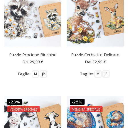
Puzzle Procione Birichino
Puzzle Cerbiatto Delicato
Da:
29,99
€
Da:
32,99
€
Taglie:
Taglie:
M
JP
M
JP
-23%
-25%
VENDITA SPECIALE
VENDITA SPECIALE