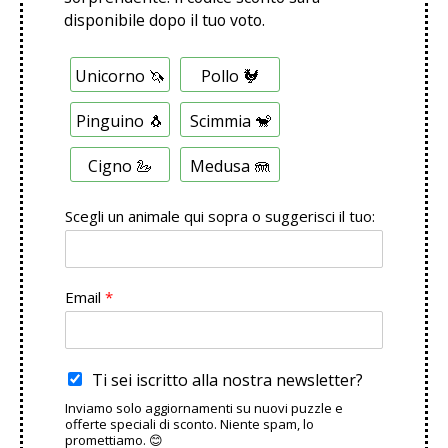
disponibile dopo il tuo voto.
S
Unicorno 🦄
Pollo 🐓
c
e
l
Pinguino 🐧
Scimmia 🐒
t
a
Cigno 🦢
Medusa 🪼
M
u
l
Scegli un animale qui sopra o suggerisci il tuo:
t
i
p
l
Email
*
a
Ti sei iscritto alla nostra newsletter?
Inviamo solo aggiornamenti su nuovi puzzle e
offerte speciali di sconto. Niente spam, lo
promettiamo. 😊