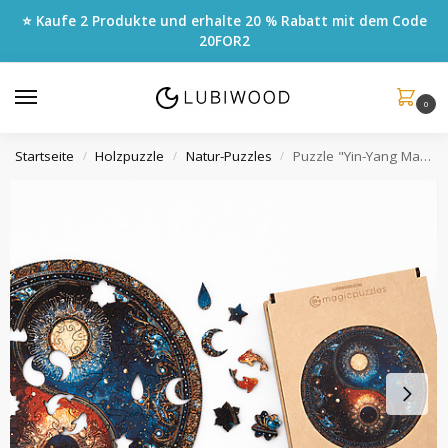
⭐ Kaufe 2 Produkte und erhalte 20 % Rabatt mit dem Code
20FOR2
0
Startseite
Holzpuzzle
Natur-Puzzles
Puzzle "Yin-Yang Mandala"
/
/
/