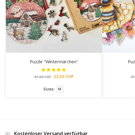
Puzzle "Wintermärchen"
Puz
23,50
CHF
41,00
CHF
41
Sizes:
M
Kostenloser Versand verfügbar