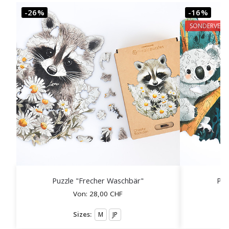
-26%
-16%
SONDERVERK
Puzzle "Frecher Waschbär"
Puz
Von:
28,00
CHF
Sizes:
M
JP