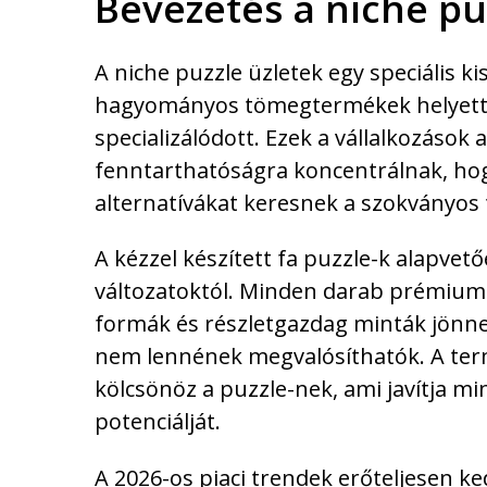
Bevezetés a niche pu
A niche puzzle üzletek egy speciális 
hagyományos tömegtermékek helyett k
specializálódott. Ezek a vállalkozások 
fenntarthatóságra koncentrálnak, hogy
alternatívákat keresnek a szokványos 
A kézzel készített fa puzzle-k alapv
változatoktól. Minden darab prémium m
formák és részletgazdag minták jönne
nem lennének megvalósíthatók. A term
kölcsönöz a puzzle-nek, ami javítja m
potenciálját.
A 2026-os piaci trendek erőteljesen 