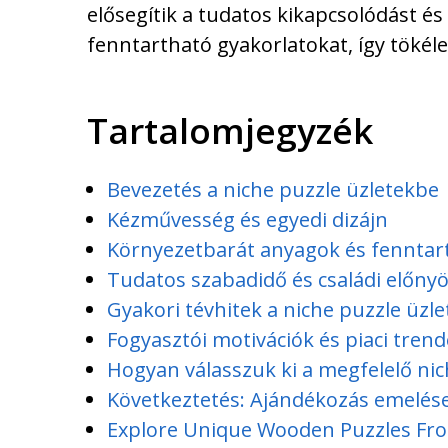
elősegítik a tudatos kikapcsolódást és
fenntartható gyakorlatokat, így töké
Tartalomjegyzék
Bevezetés a niche puzzle üzletekbe
Kézművesség és egyedi dizájn
Környezetbarát anyagok és fenntar
Tudatos szabadidő és családi előny
Gyakori tévhitek a niche puzzle üzle
Fogyasztói motivációk és piaci tren
Hogyan válasszuk ki a megfelelő ni
Következtetés: Ajándékozás emelése
Explore Unique Wooden Puzzles Fr