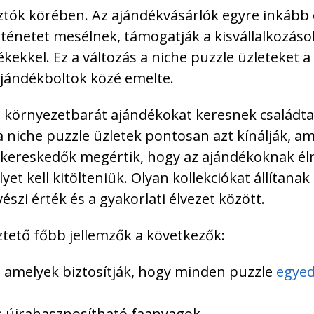
tók körében. Az ajándékvásárlók egyre inkább 
ténetet mesélnek, támogatják a kisvállalkozáso
ekkel. Ez a változás a niche puzzle üzleteket a
jándékboltok közé emelte.
, környezetbarát ajándékokat keresnek családt
 niche puzzle üzletek pontosan azt kínálják, am
skereskedők megértik, hogy az ajándékoknak é
lyet kell kitölteniük. Olyan kollekciókat állítanak
zi érték és a gyakorlati élvezet között.
tető főbb jellemzők a következők:
, amelyek biztosítják, hogy minden puzzle
egyed
s újrahasznosítható faanyagok