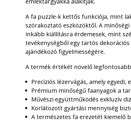
emléktárgyakká alakítják.
A fa puzzle-k kettős funkciója, mint 
szórakoztató eszközöktől. A minőségi a
inkább kiállításra érdemesek, mint szé
tevékenységből egy tartós dekorációs
ajándékozó figyelmességére.
A termék értékét növelő legfontosabb
Precíziós lézervágás, amely egyedi,
Prémium minőségű faanyagok a tart
Művészi együttműködés exkluzív di
Korlátozott gyártási mennyiség bizto
A természetes fa erezetét kiemelő b