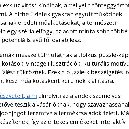
n exkluzivitást kínálnak, amellyel a tömeggyárto
zni. A niche üzletek gyakran együttműködnek
tsanak eredeti műalkotásokat, a természeti
Ha egy széria elfogy, az adott minta soha több
 potenciális gyűjtői darab lesz.
témák messze túlmutatnak a tipikus puzzle-kép
kotások, vintage illusztrációk, kulturális motí
 ízlést tükröznek. Ezek a puzzle-k beszélgetési
, kész műalkotásként kerülnek kiállításra.
részvételt, ami
elmélyíti az ajándék személyes
etővé teszik a vásárlóknak, hogy szavazhassana
lajdonjogot teremtve a termékcsaládok felett. M
észítenek, így az értékes emlékeket interaktív