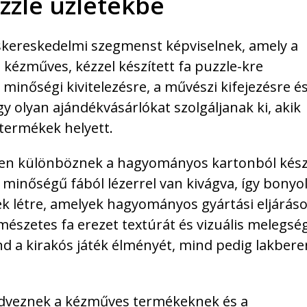
zzle üzletekbe
kiskereskedelmi szegmenst képviselnek, amely a
ézműves, kézzel készített fa puzzle-kre
a minőségi kivitelezésre, a művészi kifejezésre és
 olyan ajándékvásárlókat szolgáljanak ki, akik
termékek helyett.
etően különböznek a hagyományos kartonból kész
inőségű fából lézerrel van kivágva, így bonyol
k létre, amelyek hagyományos gyártási eljáráso
észetes fa erezet textúrát és vizuális melegsé
ind a kirakós játék élményét, mind pedig lakber
kedveznek a kézműves termékeknek és a