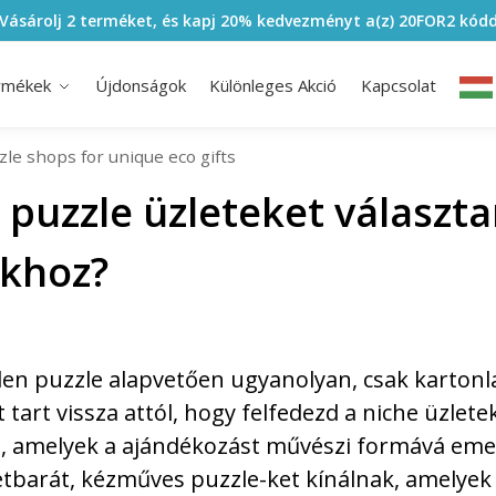
Vásárolj 2 terméket, és kapj 20% kedvezményt a(z)
20FOR2
kódd
rmékek
Újdonságok
Különleges Akció
Kapcsolat
le shops for unique eco gifts
puzzle üzleteket választa
okhoz?
den puzzle alapvetően ugyanolyan, csak kartonl
it tart vissza attól, hogy felfedezd a niche üzlet
et, amelyek a ajándékozást művészi formává emel
tbarát, kézműves puzzle-ket kínálnak, amelyek