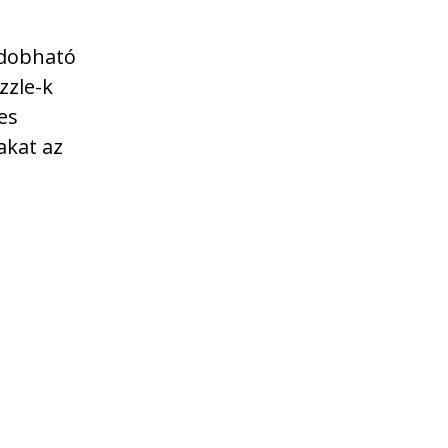
ldobható
zzle-k
es
akat az