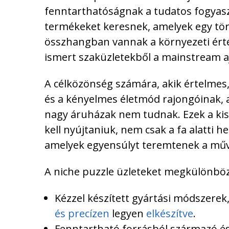
fenntarthatóságnak a tudatos fogyasz
termékeket keresnek, amelyek egy tör
összhangban vannak a környezeti érték
ismert szaküzletekből a mainstream a
A célközönség számára, akik értelmes
és a kényelmes életmód rajongóinak, a
nagy áruházak nem tudnak. Ezek a ki
kell nyújtaniuk, nem csak a fa alatti he
amelyek egyensúlyt teremtenek a művés
A niche puzzle üzleteket megkülönböz
Kézzel készített gyártási módszerek
és precízen
legyen
elkészítve
.
Fenntartható forrásból származó é