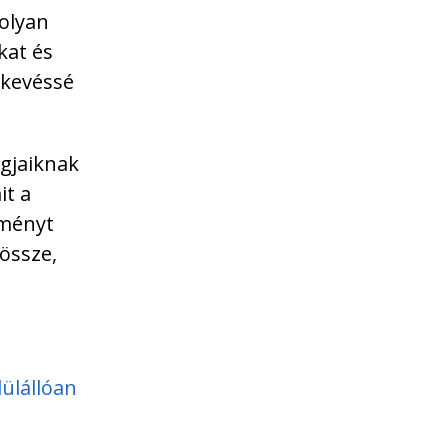
olyan
kat és
 kevéssé
agjaiknak
it a
lményt
 össze,
ülállóan