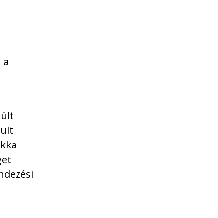
 a
ült
ult
kkal
get
endezési