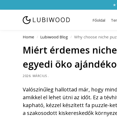
⭐ 
Főoldal
Te
Home
Lubiwood Blog
Why choose niche puzz
/
/
Miért érdemes niche 
egyedi öko ajándék
2026. MÁRCIUS .
Valószínűleg hallottad már, hogy min
amikkel el lehet ütni az időt. Ez a tévh
kapható, kézzel készített fa puzzle-k
a szakosodott kiskereskedők környeze