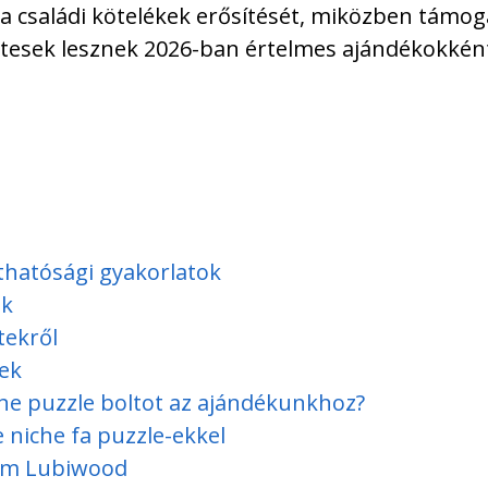
 a családi kötelékek erősítését, miközben támog
letesek lesznek 2026-ban értelmes ajándékokkén
thatósági gyakorlatok
ök
tekről
dek
che puzzle boltot az ajándékunkhoz?
 niche fa puzzle-ekkel
om Lubiwood