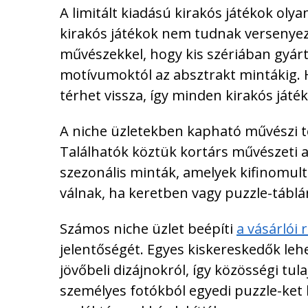
A limitált kiadású kirakós játékok olya
kirakós játékok nem tudnak versenye
művészekkel, hogy kis szériában gyár
motívumoktól az absztrakt mintákig. 
térhet vissza, így minden kirakós játék
A niche üzletekben kapható művészi 
Találhatók köztük kortárs művészeti al
szezonális minták, amelyek kifinomult
válnak, ha keretben vagy puzzle-táblán
Számos niche üzlet beépíti
a vásárlói 
jelentőségét. Egyes kiskereskedők leh
jövőbeli dizájnokról, így közösségi tu
személyes fotókból egyedi puzzle-ket k