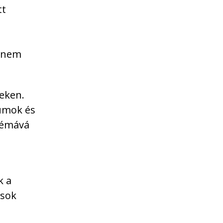
tt
é nem
eken.
vumok és
 témává
k a
ások