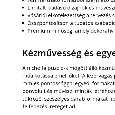
Limitált kiadású dizájnok és művész
Vásárlói elkötelezettség a tervezés
Összpontosítson a tudatos szabadid
Prémium minőség, amely dekoratív 
Kézművesség és egye
A niche fa puzzle-k mögött álló kézmű
műalkotássá emeli őket. A lézervágás 
mm-es pontossággal egyedi formákat
bonyolult és művészi minták létrehozás
tükröző, szeszélyes darabformákat hoz
felfedezési réteget ad.