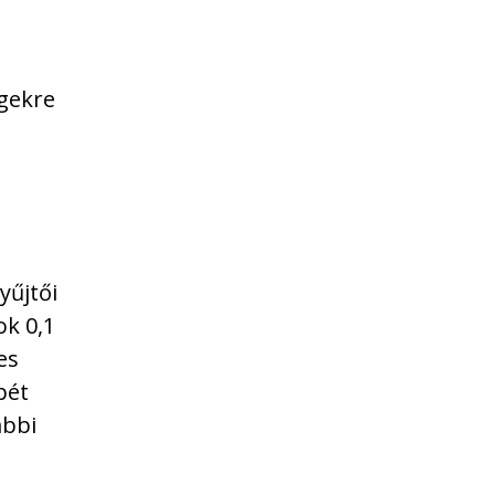
égekre
yűjtői
ok 0,1
es
pét
ábbi