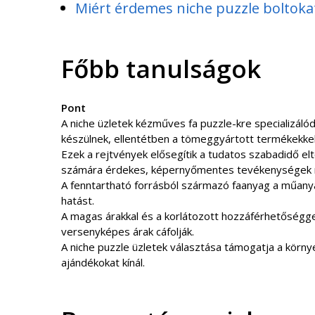
Miért érdemes niche puzzle boltoka
Főbb tanulságok
Pont
A niche üzletek kézműves fa puzzle-kre specializáló
készülnek, ellentétben a tömeggyártott termékekkel
Ezek a rejtvények elősegítik a tudatos szabadidő elt
számára érdekes, képernyőmentes tevékenységek 
A fenntartható forrásból származó faanyag a műanya
hatást.
A magas árakkal és a korlátozott hozzáférhetőséggel
versenyképes árak cáfolják.
A niche puzzle üzletek választása támogatja a kör
ajándékokat kínál.