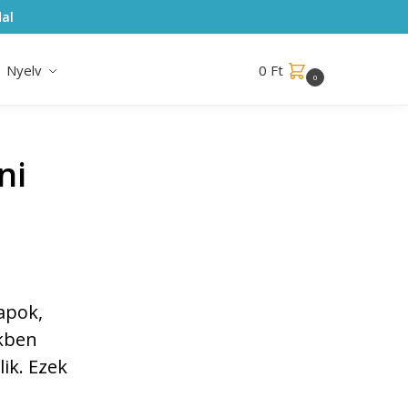
al
Nyelv
0
Ft
0
ni
apok,
ekben
ik. Ezek