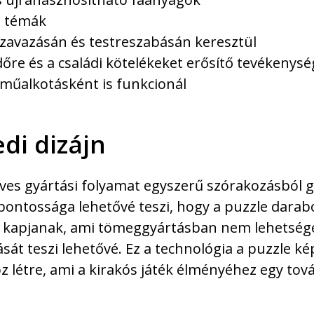
i témák
 szavazásán és testreszabásán keresztül
őre és a családi kötelékeket erősítő tevékenys
műalkotásként is funkcionál
di dizájn
ves gyártási folyamat egyszerű szórakozásból g
pontossága lehetővé teszi, hogy a puzzle darab
 kapjanak, ami tömeggyártásban nem lehetség
át teszi lehetővé. Ez a technológia a puzzle ké
 létre, ami a kirakós játék élményéhez egy tov