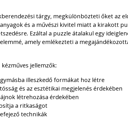
lakberendezési tárgy, megkülönbözteti őket az e
nyagok és a művészi kivitel miatt a kirakott pu
tszedésre. Ezáltal a puzzle átalakul egy ideiglen
 elemmé, amely emlékezteti a megajándékozott
 kézműves jellemzők:
 egymásba illeszkedő formákat hoz létre
ósság és az esztétikai megjelenés érdekében
zájnok létrehozása érdekében
sítja a ritkaságot
efejező technikák