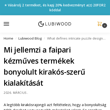
⭐ Vásárolj 2 terméket, és kapj 20% kedvezményt a(z)
20FOR2
kóddal
0
Home
Lubiwood Blog
What defines intricate puzzle design in wooden crafts
/
/
Mi jellemzi a faipari
kézműves termékek
bonyolult kirakós-szerű
kialakítását
2026. MÁRCIUS .
A legtöbb kirakósrajongó azt feltételezi, hogy a bonyolultság
több darabot vagy nagyobb méreteket jelent. Ez azonban