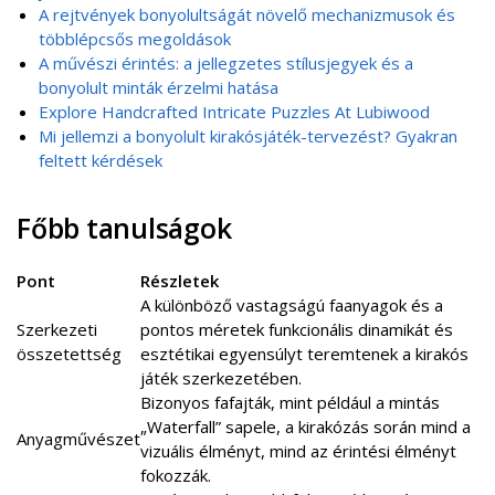
A rejtvények bonyolultságát növelő mechanizmusok és
többlépcsős megoldások
A művészi érintés: a jellegzetes stílusjegyek és a
bonyolult minták érzelmi hatása
Explore Handcrafted Intricate Puzzles At Lubiwood
Mi jellemzi a bonyolult kirakósjáték-tervezést? Gyakran
feltett kérdések
Főbb tanulságok
Pont
Részletek
A különböző vastagságú faanyagok és a
Szerkezeti
pontos méretek funkcionális dinamikát és
összetettség
esztétikai egyensúlyt teremtenek a kirakós
játék szerkezetében.
Bizonyos fafajták, mint például a mintás
„Waterfall” sapele, a kirakózás során mind a
Anyagművészet
vizuális élményt, mind az érintési élményt
fokozzák.