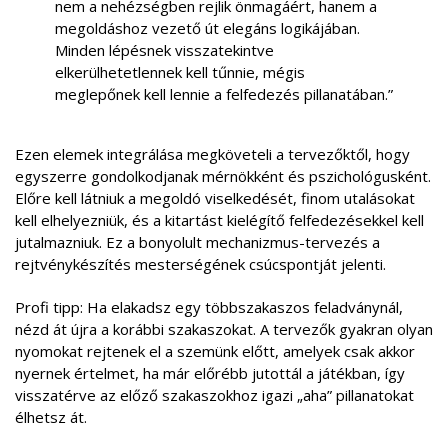
nem a nehézségben rejlik önmagáért, hanem a
megoldáshoz vezető út elegáns logikájában.
Minden lépésnek visszatekintve
BIM15BAM
Kód másolása
elkerülhetetlennek kell tűnnie, mégis
meglepőnek kell lennie a felfedezés pillanatában.”
Ezen elemek integrálása megköveteli a tervezőktől, hogy
egyszerre gondolkodjanak mérnökként és pszichológusként.
Előre kell látniuk a megoldó viselkedését, finom utalásokat
kell elhelyezniük, és a kitartást kielégítő felfedezésekkel kell
jutalmazniuk. Ez a bonyolult mechanizmus-tervezés a
rejtvénykészítés mesterségének csúcspontját jelenti.
Profi tipp: Ha elakadsz egy többszakaszos feladványnál,
nézd át újra a korábbi szakaszokat. A tervezők gyakran olyan
nyomokat rejtenek el a szemünk előtt, amelyek csak akkor
nyernek értelmet, ha már előrébb jutottál a játékban, így
visszatérve az előző szakaszokhoz igazi „aha” pillanatokat
élhetsz át.