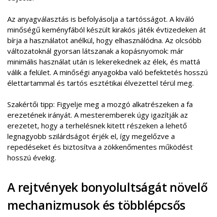
Az anyagválasztás is befolyásolja a tartósságot. A kiváló
minőségű keményfából készült kirakós játék évtizedeken át
bírja a használatot anélkül, hogy elhasználódna. Az olcsóbb
változatoknál gyorsan látszanak a kopásnyomok: már
minimális használat után is lekerekednek az élek, és mattá
válik a felület. A minőségi anyagokba való befektetés hosszú
élettartammal és tartós esztétikai élvezettel térül meg.
Szakértői tipp: Figyelje meg a mozgó alkatrészeken a fa
erezetének irányát. A mesteremberek úgy igazítják az
erezetet, hogy a terhelésnek kitett részeken a lehető
legnagyobb szilárdságot érjék el, így megelőzve a
repedéseket és biztosítva a zökkenőmentes működést
hosszú évekig.
A rejtvények bonyolultságát növelő
mechanizmusok és többlépcsős