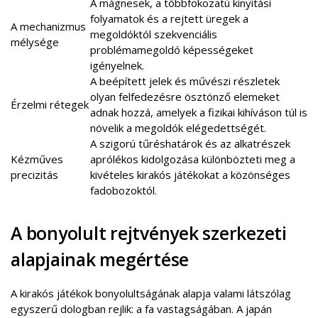
A mágnesek, a többfokozatú kinyitási
folyamatok és a rejtett üregek a
A mechanizmus
megoldóktól szekvenciális
mélysége
problémamegoldó képességeket
igényelnek.
A beépített jelek és művészi részletek
olyan felfedezésre ösztönző elemeket
Érzelmi rétegek
adnak hozzá, amelyek a fizikai kihíváson túl is
növelik a megoldók elégedettségét.
A szigorú tűréshatárok és az alkatrészek
Kézműves
aprólékos kidolgozása különbözteti meg a
precizitás
kivételes kirakós játékokat a közönséges
fadobozoktól.
A bonyolult rejtvények szerkezeti
alapjainak megértése
A kirakós játékok bonyolultságának alapja valami látszólag
egyszerű dologban rejlik: a fa vastagságában. A japán