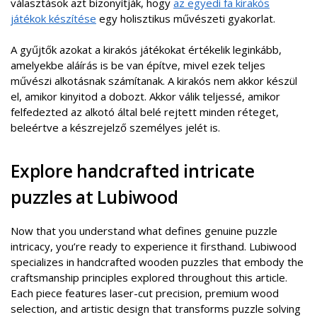
választások azt bizonyítják, hogy
az egyedi fa kirakós
játékok készítése
egy holisztikus művészeti gyakorlat.
A gyűjtők azokat a kirakós játékokat értékelik leginkább,
amelyekbe aláírás is be van építve, mivel ezek teljes
művészi alkotásnak számítanak. A kirakós nem akkor készül
el, amikor kinyitod a dobozt. Akkor válik teljessé, amikor
felfedezted az alkotó által belé rejtett minden réteget,
beleértve a készrejelző személyes jelét is.
Explore handcrafted intricate
puzzles at Lubiwood
Now that you understand what defines genuine puzzle
intricacy, you’re ready to experience it firsthand. Lubiwood
specializes in handcrafted wooden puzzles that embody the
craftsmanship principles explored throughout this article.
Each piece features laser-cut precision, premium wood
selection, and artistic design that transforms puzzle solving