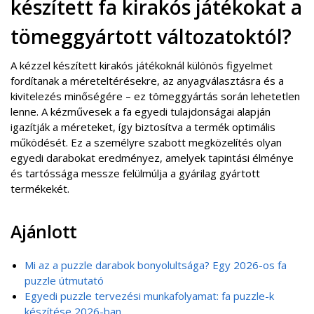
készített fa kirakós játékokat a
tömeggyártott változatoktól?
A kézzel készített kirakós játékoknál különös figyelmet
fordítanak a méreteltérésekre, az anyagválasztásra és a
kivitelezés minőségére – ez tömeggyártás során lehetetlen
lenne. A kézművesek a fa egyedi tulajdonságai alapján
igazítják a méreteket, így biztosítva a termék optimális
működését. Ez a személyre szabott megközelítés olyan
egyedi darabokat eredményez, amelyek tapintási élménye
és tartóssága messze felülmúlja a gyárilag gyártott
termékekét.
Ajánlott
Mi az a puzzle darabok bonyolultsága? Egy 2026-os fa
puzzle útmutató
Egyedi puzzle tervezési munkafolyamat: fa puzzle-k
készítése 2026-ban