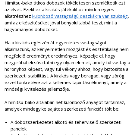
Himitsu-bako titkos dobozok tökéletesen szemléltetik ezt
az elvet. Ezekhez a kirakós játékokhoz minden egyes
alkatrészhez
különböző vastagságú deszkákra van szükség
,
ami az elkészítésüket jóval bonyolultabbá teszi, mint a
hagyományos dobozokét.
Ha a kirakós egészén át egyenletes vastagságot
alkalmazunk, az kényelmetlen mozgást és esztétikailag nem
megfelelő eredményt eredményez. Képzelje el, hogy
megpróbál elcsúsztatni egy olyan elemet, amely túl vastag a
horonyhoz képest, vagy túl vékony ahhoz, hogy biztosítsa a
szerkezeti stabilitást. A kirakós vagy beragad, vagy zörög,
ezzel tönkretéve azt a kellemes tapintási élményt, amely a
minőségi kivitelezés jellemzője.
A himitsu-bako általában hét különböző anyagot tartalmaz,
amelyek mindegyike sajátos szerkezeti funkciót tölt be:
A dobozszerkezetet alkotó és teherviselő szerkezeti
panelek