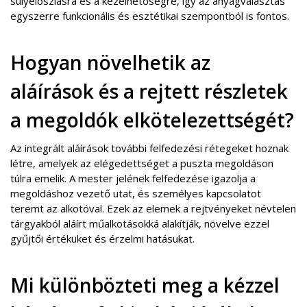
súlyeloszlásra és a kezelhetőségre, így az anyagválasztás
egyszerre funkcionális és esztétikai szempontból is fontos.
Hogyan növelhetik az
aláírások és a rejtett részletek
a megoldók elkötelezettségét?
Az integrált aláírások további felfedezési rétegeket hoznak
létre, amelyek az elégedettséget a puszta megoldáson
túlra emelik. A mester jelének felfedezése igazolja a
megoldáshoz vezető utat, és személyes kapcsolatot
teremt az alkotóval. Ezek az elemek a rejtvényeket névtelen
tárgyakból aláírt műalkotásokká alakítják, növelve ezzel
gyűjtői értéküket és érzelmi hatásukat.
Mi különbözteti meg a kézzel