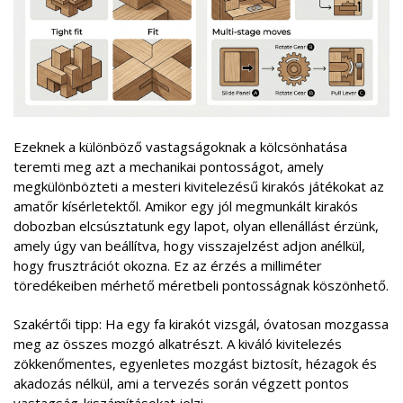
Ezeknek a különböző vastagságoknak a kölcsönhatása
teremti meg azt a mechanikai pontosságot, amely
megkülönbözteti a mesteri kivitelezésű kirakós játékokat az
amatőr kísérletektől. Amikor egy jól megmunkált kirakós
dobozban elcsúsztatunk egy lapot, olyan ellenállást érzünk,
amely úgy van beállítva, hogy visszajelzést adjon anélkül,
hogy frusztrációt okozna. Ez az érzés a milliméter
töredékeiben mérhető méretbeli pontosságnak köszönhető.
Szakértői tipp: Ha egy fa kirakót vizsgál, óvatosan mozgassa
meg az összes mozgó alkatrészt. A kiváló kivitelezés
zökkenőmentes, egyenletes mozgást biztosít, hézagok és
akadozás nélkül, ami a tervezés során végzett pontos