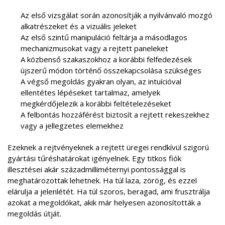
Az első vizsgálat során azonosítják a nyilvánvaló mozgó
alkatrészeket és a vizuális jeleket
Az első szintű manipuláció feltárja a másodlagos
mechanizmusokat vagy a rejtett paneleket
A közbenső szakaszokhoz a korábbi felfedezések
újszerű módon történő összekapcsolása szükséges
A végső megoldás gyakran olyan, az intuícióval
ellentétes lépéseket tartalmaz, amelyek
megkérdőjelezik a korábbi feltételezéseket
A felbontás hozzáférést biztosít a rejtett rekeszekhez
vagy a jellegzetes elemekhez
Ezeknek a rejtvényeknek a rejtett üregei rendkívül szigorú
gyártási tűréshatárokat igényelnek. Egy titkos fiók
illesztései akár századmilliméternyi pontossággal is
meghatározottak lehetnek. Ha túl laza, zörög, és ezzel
elárulja a jelenlétét. Ha túl szoros, beragad, ami frusztrálja
azokat a megoldókat, akik már helyesen azonosították a
megoldás útját.