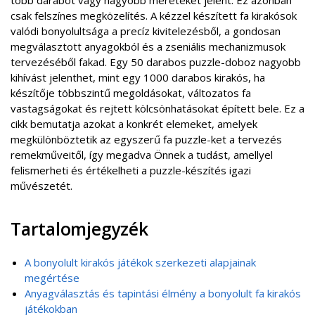
csak felszínes megközelítés. A kézzel készített fa kirakósok
valódi bonyolultsága a precíz kivitelezésből, a gondosan
megválasztott anyagokból és a zseniális mechanizmusok
tervezéséből fakad. Egy 50 darabos puzzle-doboz nagyobb
kihívást jelenthet, mint egy 1000 darabos kirakós, ha
készítője többszintű megoldásokat, változatos fa
vastagságokat és rejtett kölcsönhatásokat épített bele. Ez a
cikk bemutatja azokat a konkrét elemeket, amelyek
megkülönböztetik az egyszerű fa puzzle-ket a tervezés
remekműveitől, így megadva Önnek a tudást, amellyel
felismerheti és értékelheti a puzzle-készítés igazi
művészetét.
Tartalomjegyzék
A bonyolult kirakós játékok szerkezeti alapjainak
megértése
Anyagválasztás és tapintási élmény a bonyolult fa kirakós
játékokban