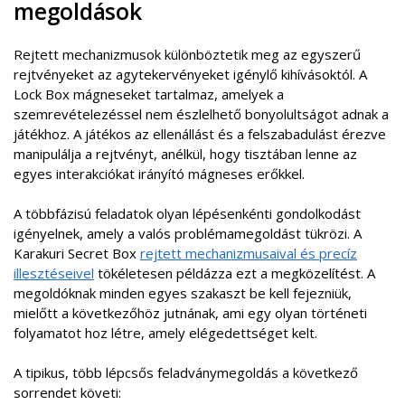
megoldások
Rejtett mechanizmusok különböztetik meg az egyszerű
rejtvényeket az agytekervényeket igénylő kihívásoktól. A
Lock Box mágneseket tartalmaz, amelyek a
szemrevételezéssel nem észlelhető bonyolultságot adnak a
játékhoz. A játékos az ellenállást és a felszabadulást érezve
manipulálja a rejtvényt, anélkül, hogy tisztában lenne az
egyes interakciókat irányító mágneses erőkkel.
A többfázisú feladatok olyan lépésenkénti gondolkodást
igényelnek, amely a valós problémamegoldást tükrözi. A
Karakuri Secret Box
rejtett mechanizmusaival és precíz
illesztéseivel
tökéletesen példázza ezt a megközelítést. A
megoldóknak minden egyes szakaszt be kell fejezniük,
mielőtt a következőhöz jutnának, ami egy olyan történeti
folyamatot hoz létre, amely elégedettséget kelt.
A tipikus, több lépcsős feladványmegoldás a következő
sorrendet követi: