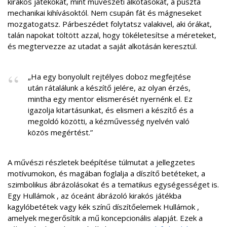
kirakós játékokat, mint művészeti alkotásokat, a puszta
mechanikai kihívásoktól. Nem csupán fát és mágneseket
mozgatogatsz. Párbeszédet folytatsz valakivel, aki órákat,
talán napokat töltött azzal, hogy tökéletesítse a méreteket,
és megtervezze az utadat a saját alkotásán keresztül.
„Ha egy bonyolult rejtélyes doboz megfejtése
után rátalálunk a készítő jelére, az olyan érzés,
mintha egy mentor elismerését nyernénk el. Ez
igazolja kitartásunkat, és elismeri a készítő és a
megoldó közötti, a kézművesség nyelvén való
közös megértést.”
A művészi részletek beépítése túlmutat a jellegzetes
motívumokon, és magában foglalja a díszítő betéteket, a
szimbolikus ábrázolásokat és a tematikus egységességet is.
Egy Hullámok , az óceánt ábrázoló kirakós játékba
kagylóbetétek vagy kék színű díszítőelemek Hullámok ,
amelyek megerősítik a mű koncepcionális alapját. Ezek a