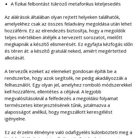
A fizikai felbontást tükröző metaforikus kiteljesedés
Az aláírások általában olyan rejtett helyeken találhatók,
amelyekhez csak az összes feladvány megoldása után lehet
hozzáférni. Ez az elrendezés biztosítja, hogy a megoldók
teljes mértékben átéljék a tervezett sorozatot, mielőtt
megkapnák a készítő elismerését. Ez egyfajta kézfogás időn
és téren át: a készítő gratulál neked, amiért megértetted
alkotását.
A tervezők ezeket az elemeket gondosan építik be a
rendszerbe, hogy azok segítsék, ne pedig akadályozzák a
felhasználót. Egy olyan jel, amelyhez romboló módszerekkel
kell hozzáférni, ellentétes a céljával. A legjobb
megvalósításoknál a felfedezés a megoldási folyamat
természetes kiterjesztésének tűnik, jutalmazva a
alaposságot anélkül, hogy megszállott keresgélést
igényelne.
Ez az érzelmi élményre való odafigyelés különbözteti meg a