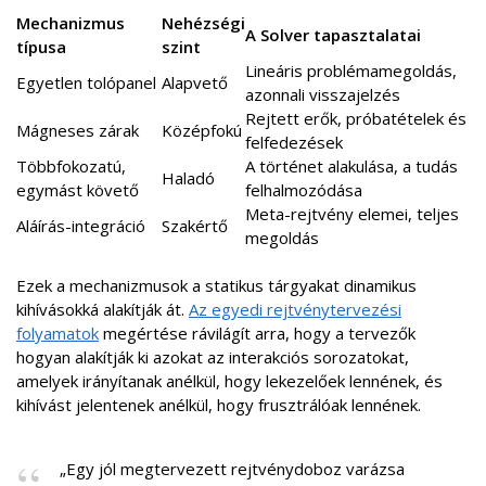
Mechanizmus
Nehézségi
A Solver tapasztalatai
típusa
szint
Lineáris problémamegoldás,
Egyetlen tolópanel
Alapvető
azonnali visszajelzés
Rejtett erők, próbatételek és
Mágneses zárak
Középfokú
felfedezések
Többfokozatú,
A történet alakulása, a tudás
Haladó
egymást követő
felhalmozódása
Meta-rejtvény elemei, teljes
Aláírás-integráció
Szakértő
megoldás
Ezek a mechanizmusok a statikus tárgyakat dinamikus
kihívásokká alakítják át.
Az egyedi rejtvénytervezési
folyamatok
megértése rávilágít arra, hogy a tervezők
hogyan alakítják ki azokat az interakciós sorozatokat,
amelyek irányítanak anélkül, hogy lekezelőek lennének, és
kihívást jelentenek anélkül, hogy frusztrálóak lennének.
„Egy jól megtervezett rejtvénydoboz varázsa