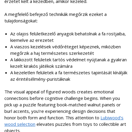
érzetet kelt a kezedben, amikor kezeled.
A megfelelő befejező technikák megőrzik ezeket a
tulajdonságokat:
Az olajos felületkezelő anyagok behatolnak a fa rostjaiba,
kiemelve az erezetet
A viaszos kezelések védőréteget képeznek, miközben
megőrzik a haj természetes szerkezetét
A lakkozott felületek tartós védelmet nyújtanak a gyakran
kezelt kirakós játékok számára
A kezeletlen felületek a fa természetes tapintását kínálják
az érintésélmény-puristáknak
The visual appeal of figured woods creates emotional
connections before cognitive challenge begins. When you
pick up a puzzle featuring book-matched walnut panels or
burl accents, you’re experiencing design decisions that
honor both form and function. This attention to
Lubiwood’s
wood selection
elevates puzzles from toys to collectible art
objects.