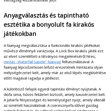
vastagság-kiszámításokat jelzi.
Anyagválasztás és tapintható
esztétika a bonyolult fa kirakós
játékokban
A faanyag megválasztása a funkcionális kirakós játékokat
művészi élménnyé varázsolja. A Lock Box kirakós játék ezt
az elvet szemlélteti a látványos megjelenéséről híres,
mintás „Waterfall Sapele” faanyag
felhasználásával. A
faanyag lépcsőzetesen lefutó erezetének mintázata olyan
mélységérzetet kelt, amely már az első lépés megkísérlése
előtt magával ragadja a játékost.
A különböző fafajok egyedi tapintási élményt nyújtanak. A
diófa sima, hűvös felületet biztosít, amely luxusérzetet kelt.
A juharfa fényességet és keménységet nyújt, amely ellenáll
az ismételt használatnak. A cseresznyefa idővel gazdag
patinát fejleszt ki, és változó szépségével jutalmazza a