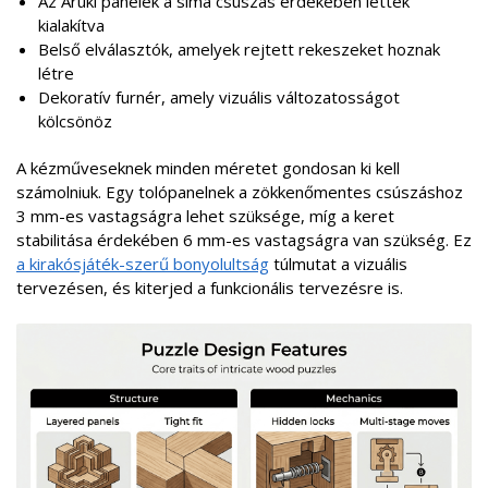
Az Aruki panelek a sima csúszás érdekében lettek
kialakítva
Belső elválasztók, amelyek rejtett rekeszeket hoznak
létre
Dekoratív furnér, amely vizuális változatosságot
kölcsönöz
A kézműveseknek minden méretet gondosan ki kell
számolniuk. Egy tolópanelnek a zökkenőmentes csúszáshoz
3 mm-es vastagságra lehet szüksége, míg a keret
stabilitása érdekében 6 mm-es vastagságra van szükség. Ez
a kirakósjáték-szerű bonyolultság
túlmutat a vizuális
tervezésen, és kiterjed a funkcionális tervezésre is.