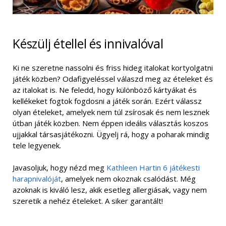
Készülj étellel és innivalóval
Ki ne szeretne nassolni és friss hideg italokat kortyolgatni
játék közben? Odafigyeléssel válaszd meg az ételeket és
az italokat is. Ne feledd, hogy különböző kártyákat és
kellékeket fogtok fogdosni a játék során. Ezért válassz
olyan ételeket, amelyek nem túl zsírosak és nem lesznek
útban játék közben. Nem éppen ideális választás koszos
ujjakkal társasjátékozni. Ügyelj rá, hogy a poharak mindig
tele legyenek.
Javasoljuk, hogy nézd meg
Kathleen Hartin 6 játékesti
harapnivalóját
, amelyek nem okoznak csalódást. Még
azoknak is kiváló lesz, akik esetleg allergiásak, vagy nem
szeretik a nehéz ételeket. A siker garantált!