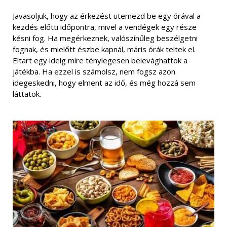
Javasoljuk, hogy az érkezést ütemezd be egy órával a
kezdés előtti időpontra, mivel a vendégek egy része
késni fog. Ha megérkeznek, valószínűleg beszélgetni
fognak, és mielőtt észbe kapnál, máris órák teltek el.
Eltart egy ideig mire ténylegesen belevághattok a
játékba. Ha ezzel is számolsz, nem fogsz azon
idegeskedni, hogy elment az idő, és még hozzá sem
láttatok.