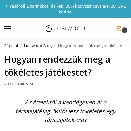
⭐ Vásárolj 2 terméket, és kapj 20% kedvezményt a(z)
20FOR2
kóddal
0
Főoldal
Lubiwood Blog
Hogyan rendezzük meg a tökéletes társasjáték estet?
/
/
Hogyan rendezzük meg a
tökéletes játékestet?
2022. JÚNIUS 24.
Az ételektől a vendégeken át a
társasjátékig. Mitől lesz tökéletes egy
társasjáték-est?