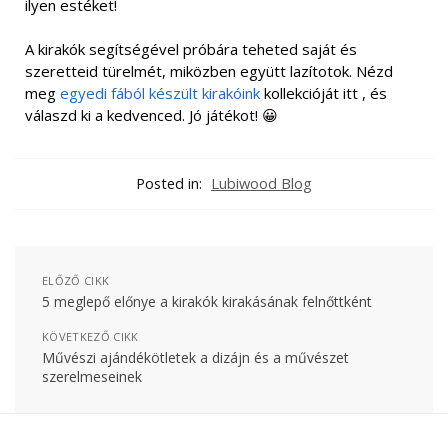
ilyen estéket!
A kirakók segítségével próbára teheted saját és
szeretteid türelmét, miközben együtt lazítotok. Nézd
meg
egyedi fából készült kirakóink
kollekcióját itt
, és
válaszd ki a kedvenced. Jó játékot! 😀
Posted in:
Lubiwood Blog
ELŐZŐ CIKK
5 meglepő előnye a kirakók kirakásának felnőttként
KÖVETKEZŐ CIKK
Művészi ajándékötletek a dizájn és a művészet
szerelmeseinek