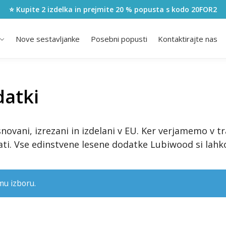
⭐ Kupite 2 izdelka in prejmite 20 % popusta s kodo
20FOR2
Nove sestavljanke
Posebni popusti
Kontaktirajte nas
datki
novani, izrezani in izdelani v EU. Ker verjamemo v t
irati. Vse edinstvene lesene dodatke Lubiwood si lahk
emu izboru.