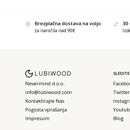
Brezplačna dostava na voljo
30 
za naročila nad 90€
Izd
SLEDIT
Nevermind d.o.o.
Facebo
info@lubiwood.com
Twitter
Kontaktirajte Nas
Instag
Pogosta vprašanja
Youtub
Impresum
Blog