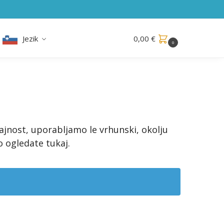
Jezik
0,00
€
0
rajnost, uporabljamo le vrhunski, okolju
o ogledate tukaj.