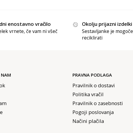
dni enostavno vračilo
Okolju prijazni izdelki
elek vrnete, če vam ni všeč
Sestavljanke je mogoče
reciklirati
E NAM
PRAVNA PODLAGA
ok
Pravilnik o dostavi
Politika vračil
ram
Pravilnik o zasebnosti
e
Pogoji poslovanja
Načini plačila