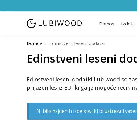
Domov
Izdelki
Domov
Edinstveni leseni dodatki
/
Edinstveni leseni do
Edinstveni leseni dodatki Lubiwood so zas
prijazen les iz EU, ki ga je mogoče recikl
Ni bilo najdenih izdelkov, ki bi ustrezali vaš