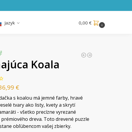
Jazyk
0,00
€
0
!
ajúca Koala
36,99
€
dačka s koalou má jemné farby, hravé
veselé tvary ako listy, kvety a skrytí
kamaráti - všetko precízne vyrezané
 prémiového dreva. Toto drevené puzzle
 stane obľúbencom vašej zbierky.