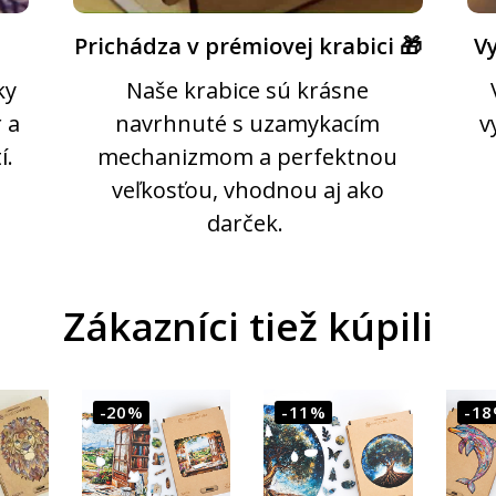
Prichádza v prémiovej krabici 🎁
Vy
ky
Naše krabice sú krásne
 a
navrhnuté s uzamykacím
v
í.
mechanizmom a perfektnou
veľkosťou, vhodnou aj ako
darček.
Zákazníci tiež kúpili
-20%
-11%
-1