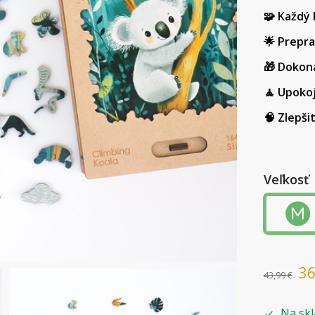
🧩 Každý 
🌟 Prepr
🎁 Dokon
🧘 Upoko
🧠 Zlepši
Veľkosť
3
43,99
€
Na skl