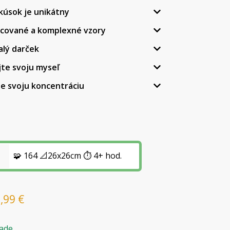
kúsok je unikátny
acované a komplexné vzory
alý darček
jte svoju myseľ
te svoju koncentráciu
🧩 164 📐26x26cm ⏱️ 4+ hod.
6,99
€
ade