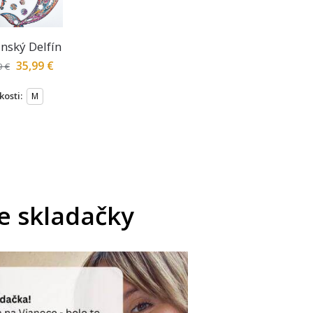
nský Delfín
35,99
€
9
€
kosti:
M
še skladačky