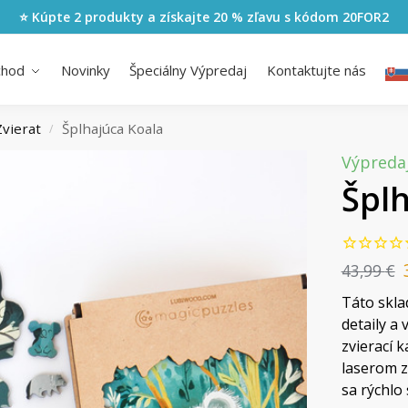
⭐ Kúpte 2 produkty a získajte 20 % zľavu s kódom
20FOR2
chod
Novinky
Špeciálny Výpredaj
Kontaktujte nás
Zvierat
Šplhajúca Koala
/
Výpredaj
Šplh
43,99
€
Táto skla
detaily a 
zvierací 
laserom z
sa rýchlo