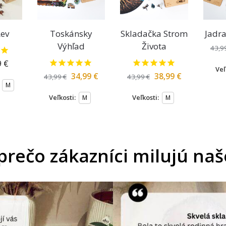
ev
Toskánsky
Skladačka Strom
Jadra
Výhľad
Života
43,9
9
€
Veľ
34,99
€
38,99
€
43,99
€
43,99
€
M
Veľkosti:
Veľkosti:
M
M
 prečo zákazníci milujú na