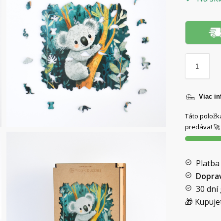
Viac in
Táto položk
predáva! 🚀
Platba
Dopra
30 dní
🎁 Kupuje