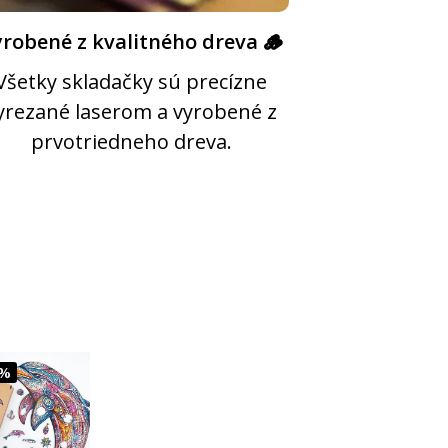
robené z kvalitného dreva 🪵
Všetky skladačky sú precízne
yrezané laserom a vyrobené z
prvotriedneho dreva.
8%