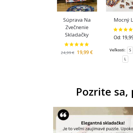
Súprava Na
Mocný L
Zvečnenie
Skladačky
Od:
19,9
Veľkosti:
S
19,99
€
24,99
€
L
Pozrite sa,