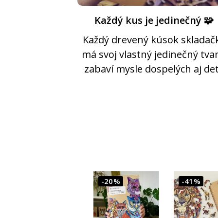
Každý kus je jedinečný 🧩
Každý drevený kúsok skladač
má svoj vlastný jedinečný tvar
zabaví mysle dospelých aj det
-20%
-41%