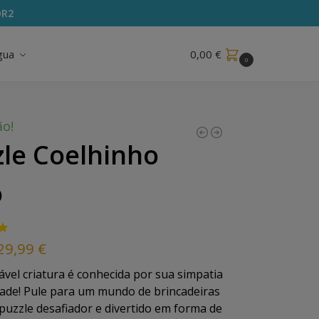
OR2
gua
0,00
€
0
o!
zle Coelhinho
o
29,99
€
ável criatura é conhecida por sua simpatia
dade! Pule para um mundo de brincadeiras
puzzle desafiador e divertido em forma de