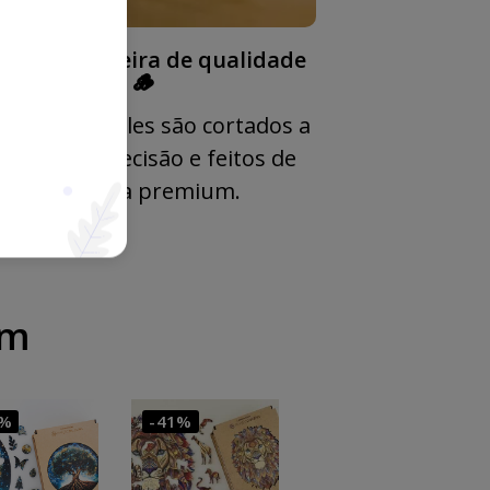
eito de madeira de qualidade
🪵
dos os puzzles são cortados a
laser com precisão e feitos de
madeira premium.
am
1%
-41%