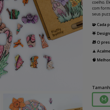
coelho. E
com forma
seus puzz
🧩 Cada p
🌟 Design
🎁 O pre
🧘 Acalm
🧠 Melho
Tamanh