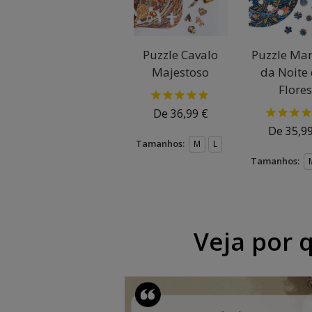
Puzzle Cavalo
Puzzle Ma
Majestoso
da Noite
Flore
De
36,99
€
De
35,9
Tamanhos:
M
L
Tamanhos:
Veja por 