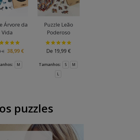
e Árvore da
Puzzle Leão
Vida
Poderoso
38,99
€
De
19,99
€
9
€
anhos:
Tamanhos:
M
S
M
L
os puzzles