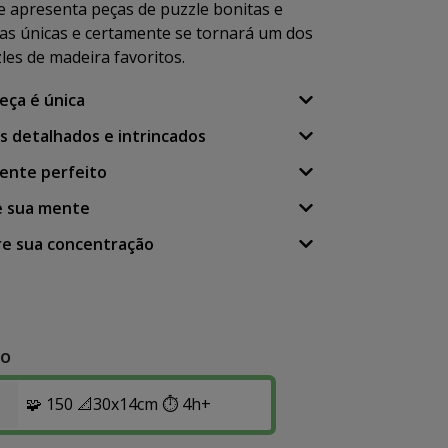
le apresenta peças de puzzle bonitas e
s únicas e certamente se tornará um dos
les de madeira favoritos.
eça é única
s detalhados e intrincados
sente perfeito
e sua mente
re sua concentração
o
🧩 150 📐30x14cm ⏱️ 4h+