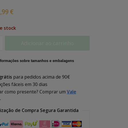
9,99
€
e stock
Adicionar ao carrinho
nformações sobre tamanhos e embalagens
grátis
para pedidos acima de
90€
ções fáceis em 30 dias
ar como presente? Comprar um
Vale
.
lização de Compra Segura Garantida