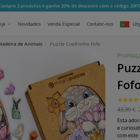
Compre 2 produtos e ganhe 20% de desconto com o código
20F
oja
Novidades
Venda Especial
Contate-nos
Lín
Madeira de Animais
Puzzle Coelhinho Fofo
/
Promoçã
Puz
Fof
43,99
€
Esta ador
e curiosi
com este 