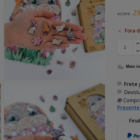
2
43,99
€
Fora d
Mais i
Frete 
Devolu
🎁 Compr
Presente
Fina