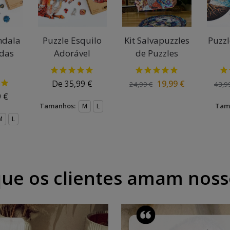
ndala
Puzzle Esquilo
Kit Salvapuzzles
Puzzl
 das
Adorável
de Puzzles
s
De
35,99
€
19,99
€
24,99
€
43,9
9
€
Tamanhos:
Tam
M
L
M
L
que os clientes amam noss