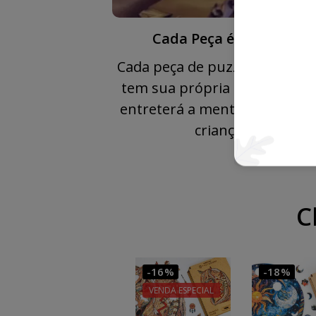
Cada Peça é Única 🧩
Cada peça de puzzle de madei
tem sua própria forma única
entreterá a mente de adultos
crianças.
C
-16%
-18%
VENDA ESPECIAL