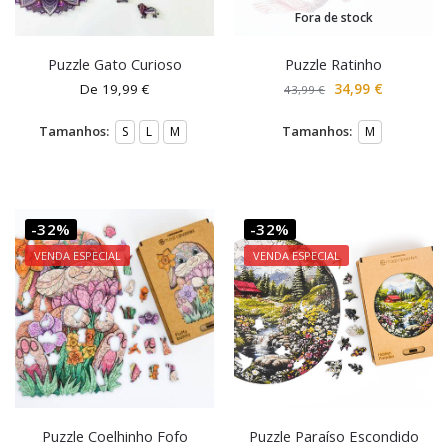
Fora de stock
Puzzle Gato Curioso
Puzzle Ratinho
De
19,99
€
34,99
€
43,99
€
Tamanhos:
Tamanhos:
S
L
M
M
-32%
-32%
VENDA ESPECIAL
VENDA ESPECIAL
Puzzle Coelhinho Fofo
Puzzle Paraíso Escondido