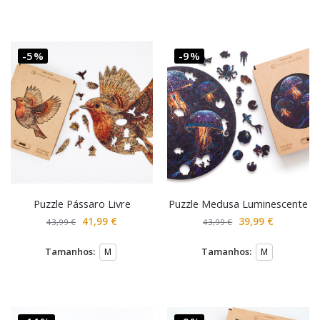
-5%
-9%
Puzzle Pássaro Livre
Puzzle Medusa Luminescente
41,99
€
39,99
€
43,99
€
43,99
€
Tamanhos:
Tamanhos:
M
M