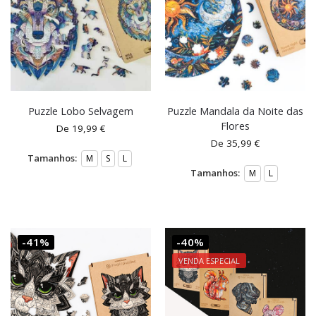
Puzzle Lobo Selvagem
Puzzle Mandala da Noite das
Flores
De
19,99
€
De
35,99
€
Tamanhos:
M
S
L
Tamanhos:
M
L
-41%
-40%
VENDA ESPECIAL