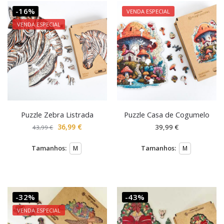
-16%
VENDA ESPECIAL
VENDA ESPECIAL
Puzzle Zebra Listrada
Puzzle Casa de Cogumelo
36,99
€
39,99
€
43,99
€
Tamanhos:
Tamanhos:
M
M
-32%
-43%
VENDA ESPECIAL