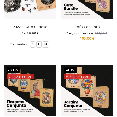
Puzzle Gato Curioso
Fofo Conjunto
De
19,99
€
Preço do pacote:
175,96
€
105,00
€
Tamanhos:
S
L
M
-31%
-40%
VENDA ESPECIAL
VENDA ESPECIAL