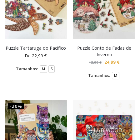
Puzzle Tartaruga do Pacífico
Puzzle Conto de Fadas de
Inverno
De
22,99
€
24,99
€
43,99
€
Tamanhos:
M
S
Tamanhos:
M
-20%