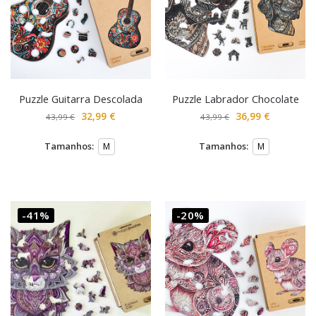
Puzzle Guitarra Descolada
Puzzle Labrador Chocolate
32,99
€
36,99
€
43,99
€
43,99
€
Tamanhos:
Tamanhos:
M
M
-41%
-20%