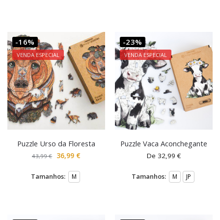
-16%
-23%
VENDA ESPECIAL
VENDA ESPECIAL
Puzzle Urso da Floresta
Puzzle Vaca Aconchegante
36,99
€
De
32,99
€
43,99
€
Tamanhos:
Tamanhos:
M
M
JP