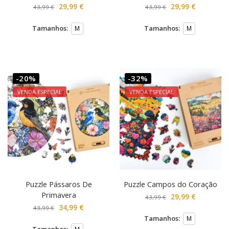
29,99
€
29,99
€
43,99
€
43,99
€
Tamanhos:
Tamanhos:
M
M
-20%
-32%
VENDA ESPECIAL
VENDA ESPECIAL
Puzzle Pássaros De
Puzzle Campos do Coração
Primavera
29,99
€
43,99
€
34,99
€
43,99
€
Tamanhos:
M
Tamanhos: