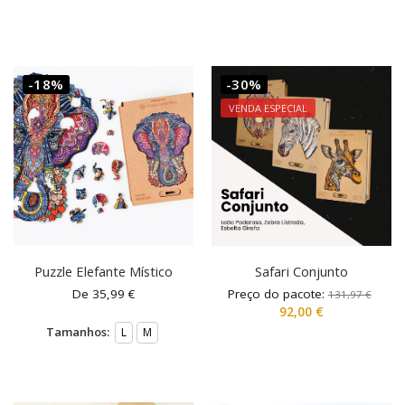
-18%
-30%
VENDA ESPECIAL
Puzzle Elefante Místico
Safari Conjunto
De
35,99
€
Preço do pacote:
131,97
€
92,00
€
Tamanhos:
L
M