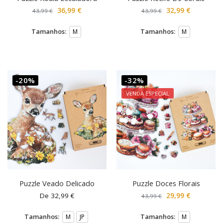
36,99
€
32,99
€
43,99
€
43,99
€
Tamanhos:
Tamanhos:
M
M
-20%
-32%
VENDA ESPECIAL
Puzzle Veado Delicado
Puzzle Doces Florais
De
32,99
€
29,99
€
43,99
€
Tamanhos:
Tamanhos:
M
JP
M