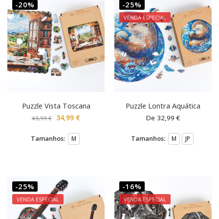
-20%
-25%
VENDA ESPECIAL
Puzzle Vista Toscana
Puzzle Lontra Aquática
34,99
€
De
32,99
€
43,99
€
Tamanhos:
Tamanhos:
M
M
JP
-25%
-16%
VENDA ESPECIAL
VENDA ESPECIAL