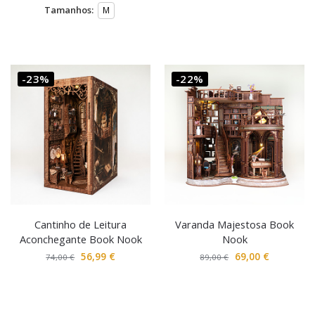
Tamanhos:
M
-23%
-22%
Cantinho de Leitura
Varanda Majestosa Book
Aconchegante Book Nook
Nook
56,99
€
69,00
€
74,00
€
89,00
€