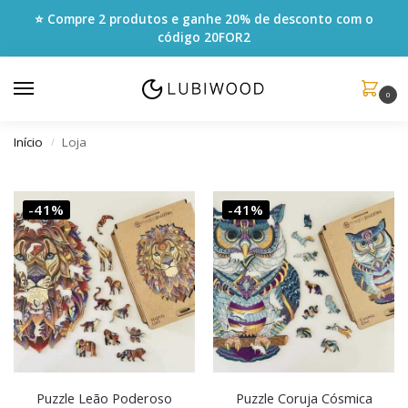
⭐ Compre 2 produtos e ganhe 20% de desconto com o
código
20FOR2
0
Início
Loja
/
-41%
-41%
Puzzle Leão Poderoso
Puzzle Coruja Cósmica