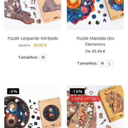
Puzzle Leopardo Intrépido
Puzzle Mandala dos
Elementos
39,99
€
43,99
€
De
35,99
€
Tamanhos:
M
Tamanhos:
M
L
-5%
-16%
VENDA ESPECIAL