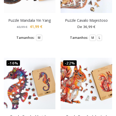
Puzzle Mandala Yin Yang
Puzzle Cavalo Majestoso
41,99
€
De
36,99
€
43,99
€
Tamanhos:
Tamanhos:
M
M
L
-16%
-22%