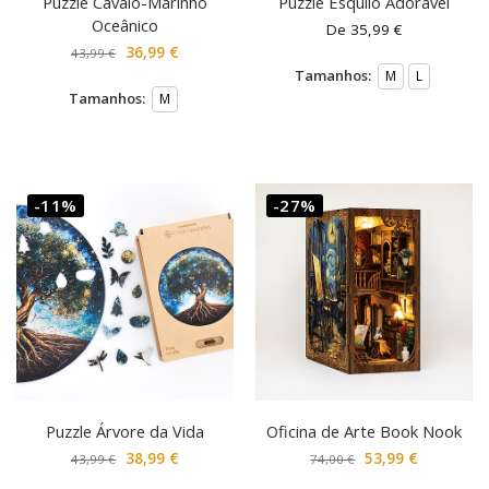
Puzzle Cavalo-Marinho
Puzzle Esquilo Adorável
Oceânico
De
35,99
€
36,99
€
43,99
€
Tamanhos:
M
L
Tamanhos:
M
-11%
-27%
Puzzle Árvore da Vida
Oficina de Arte Book Nook
38,99
€
53,99
€
43,99
€
74,00
€