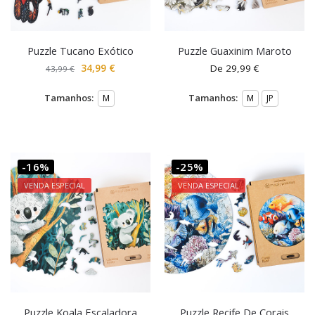
Puzzle Tucano Exótico
Puzzle Guaxinim Maroto
34,99
€
De
29,99
€
43,99
€
Tamanhos:
Tamanhos:
M
M
JP
-16%
-25%
VENDA ESPECIAL
VENDA ESPECIAL
Puzzle Koala Escaladora
Puzzle Recife De Corais