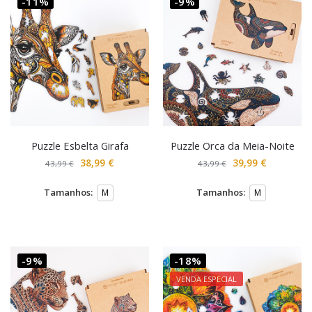
-11%
-9%
Puzzle Esbelta Girafa
Puzzle Orca da Meia-Noite
38,99
€
39,99
€
43,99
€
43,99
€
Tamanhos:
Tamanhos:
M
M
-9%
-18%
VENDA ESPECIAL