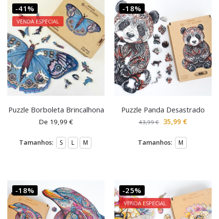
-41%
-18%
VENDA ESPECIAL
Puzzle Borboleta Brincalhona
Puzzle Panda Desastrado
De
19,99
€
35,99
€
43,99
€
Tamanhos:
Tamanhos:
S
L
M
M
-18%
-25%
VENDA ESPECIAL