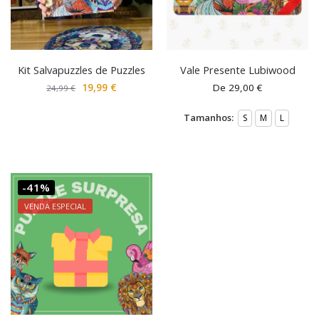
Kit Salvapuzzles de Puzzles
Vale Presente Lubiwood
19,99
€
De
29,00
€
24,99
€
Tamanhos:
S
M
L
-41%
VENDA ESPECIAL