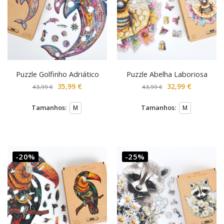
Puzzle Golfinho Adriático
Puzzle Abelha Laboriosa
35,99
€
32,99
€
43,99
€
43,99
€
Tamanhos:
Tamanhos:
M
M
-20%
-25%