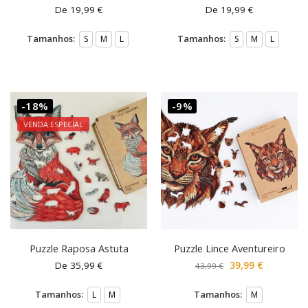
De
19,99
€
De
19,99
€
Tamanhos:
Tamanhos:
S
M
L
S
M
L
-18%
-9%
VENDA ESPECIAL
Puzzle Raposa Astuta
Puzzle Lince Aventureiro
De
35,99
€
39,99
€
43,99
€
Tamanhos:
Tamanhos:
L
M
M