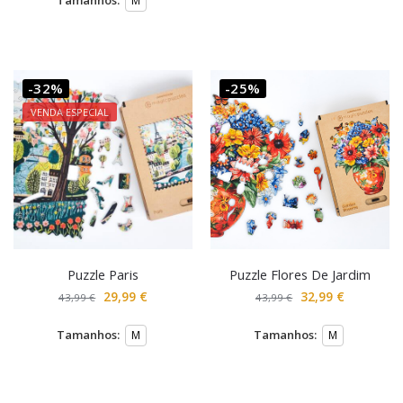
M
-32%
-25%
VENDA ESPECIAL
Puzzle Paris
Puzzle Flores De Jardim
29,99
€
32,99
€
43,99
€
43,99
€
Tamanhos:
Tamanhos:
M
M