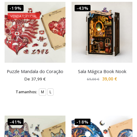
-19%
-43%
VENDA ESPECIAL
Puzzle Mandala do Coração
Sala Mágica Book Nook
De
37,99
€
39,00
€
69,00
€
Tamanhos:
M
L
-41%
-18%