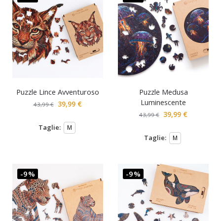
Puzzle Lince Avventuroso
Puzzle Medusa
Luminescente
39,99
€
43,99
€
39,99
€
43,99
€
Taglie:
M
Taglie:
M
-9%
-9%