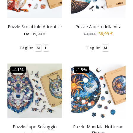
Puzzle Scoiattolo Adorabile
Puzzle Albero della Vita
Da:
35,99
€
38,99
€
43,99
€
Taglie:
Taglie:
M
L
M
-41%
-18%
Puzzle Lupo Selvaggio
Puzzle Mandala Notturno
Fiorito