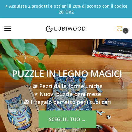
⭐ Acquista 2 prodotti e ottieni il 20% di sconto con il codice
20FOR2
0
PUZZLE IN LEGNO MAGICI
🧩 Pezzi dalle forme uniche
⭐️ Nuovi puzzle ogni mese
🎁 Il regalo perfetto per i tuoi cari
SCEGLI IL TUO →