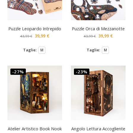
Puzzle Leopardo Intrepido
Puzzle Orca di Mezzanotte
39,99
€
39,99
€
43,99
€
43,99
€
Taglie:
Taglie:
M
M
-27%
-23%
Atelier Artistico Book Nook
Angolo Lettura Accogliente