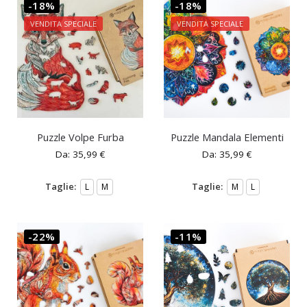
-18%
-18%
VENDITA SPECIALE
VENDITA SPECIALE
Puzzle Volpe Furba
Puzzle Mandala Elementi
Da:
35,99
€
Da:
35,99
€
Taglie:
Taglie:
L
M
M
L
-22%
-11%