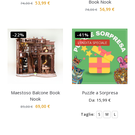
Book Nook
53,99
€
74,00
€
56,99
€
74,00
€
-22%
-41%
VENDITA SPECIALE
Maestoso Balcone Book
Puzzle a Sorpresa
Nook
Da:
15,99
€
69,00
€
89,00
€
Taglie:
S
M
L