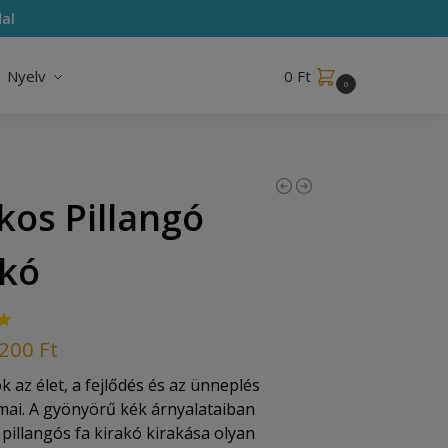
al
Nyelv
0
Ft
0
kos Pillangó
akó
 200
Ft
k az élet, a fejlődés és az ünneplés
ai. A gyönyörű kék árnyalataiban
illangós fa kirakó kirakása olyan