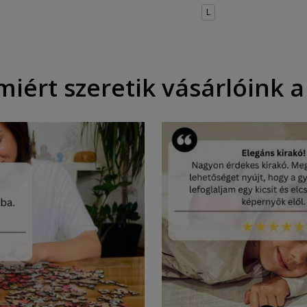
L
iért szeretik vásárlóink a