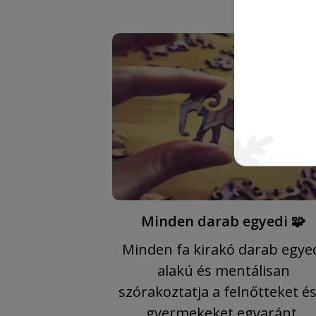
Minden darab egyedi 🧩
Minden fa kirakó darab egye
alakú és mentálisan
szórakoztatja a felnőtteket és
gyermekeket egyaránt.