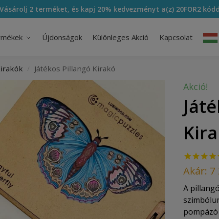
Vásárolj 2 terméket, és kapj 20% kedvezményt a(z)
20FOR2
kódd
rmékek
Újdonságok
Különleges Akció
Kapcsolat
Kirakók
Játékos Pillangó Kirakó
/
Akció!
Játé
Kir
Akár:
7
A pillangó
szimbólum
pompázó p