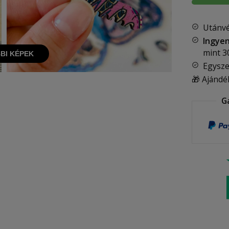
Utánvé
Ingyen
mint
3
BI KÉPEK
Egysze
🎁 Ajándé
G