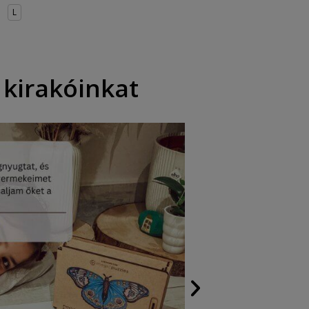
L
 kirakóinkat