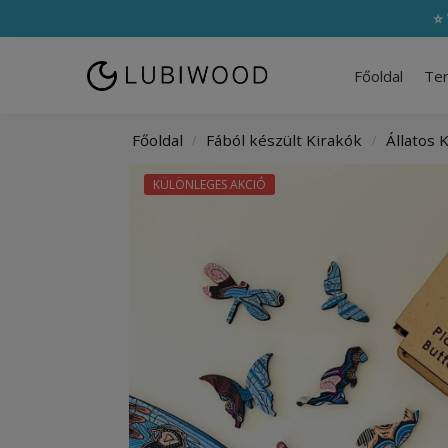
⭐ 
Főoldal
Te
Főoldal
Fából készült Kirakók
Állatos 
/
/
KÜLÖNLEGES AKCIÓ