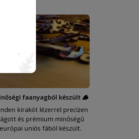
nőségi faanyagból készült 🪵
nden kirakót lézerrel precízen
vágott és prémium minőségű
európai uniós fából készült.