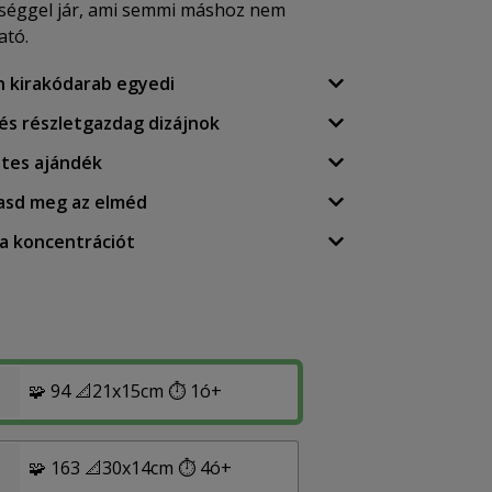
séggel jár, ami semmi máshoz nem
ató.
n kirakódarab egyedi
 és részletgazdag dizájnok
etes ajándék
asd meg az elméd
a a koncentrációt
🧩 94 📐21x15cm ⏱️ 1ó+
🧩 163 📐30x14cm ⏱️ 4ó+