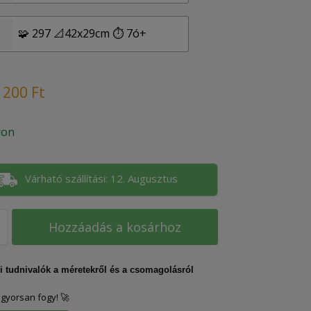
🧩 297 📐42x29cm ⏱️ 7ó+
 200
Ft
ron
Várható szállítási: 12. Augusztus
Hozzáadás a kosárhoz
 tudnivalók a méretekről és a csomagolásról
 gyorsan fogy! 🚀