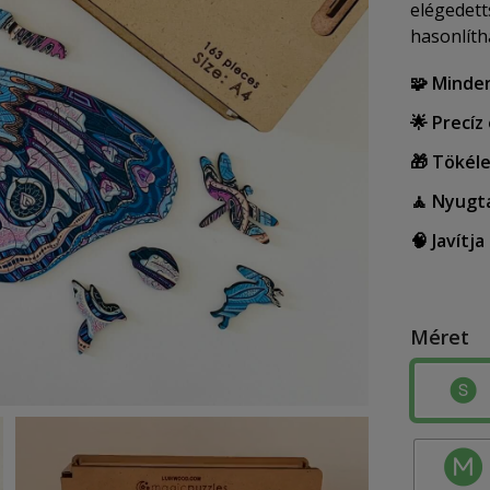
elégedett
hasonlíth
🧩 Minde
🌟 Precíz
🎁 Tökél
🧘 Nyugt
🧠 Javítj
Méret