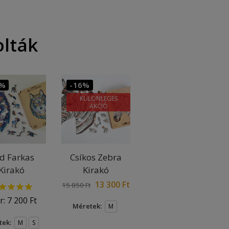
olták
1%
-16%
KÜLÖNLEGES
AKCIÓ
d Farkas
Csíkos Zebra
Kirakó
Kirakó
13 300
Ft
15 850
Ft
r:
7 200
Ft
Méretek:
M
tek:
M
S