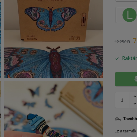
7
12 250
Ft
Raktá
További
Ez a termék