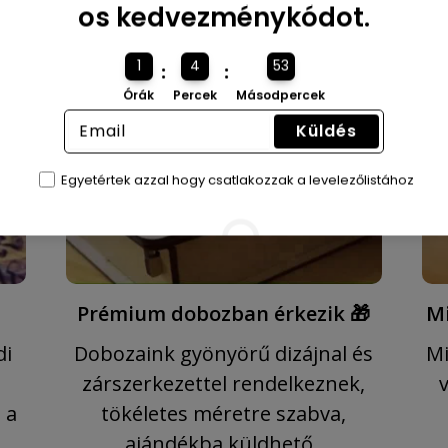
os kedvezménykódot.
1
4
51
:
:
Órák
Percek
Másodpercek
Küldés
Egyetértek azzal hogy csatlakozzak a levelezőlistához
Prémium dobozban érkezik 🎁
Mi
di
Dobozaink gyönyörű dizájnal és
Mi
zárszerkezettel rendelkeznek,
 a
tökéletes méretre szabva,
ajándékba küldhető.