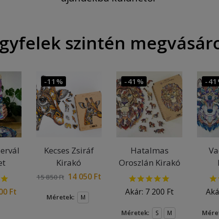
gyfelek szintén megvásár
-11%
-41%
-4
ervál
Kecses Zsiráf
Hatalmas
Va
et
Kirakó
Oroszlán Kirakó
14 050
Ft
15 850
Ft
200
Ft
Akár:
7 200
Ft
Aká
Méretek:
M
Méretek:
Mére
S
M