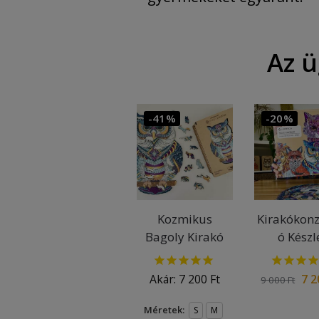
Az ü
-41%
-20%
Kozmikus
Kirakókonz
Bagoly Kirakó
ó Készl
Akár:
7 200
Ft
7 
9 000
Ft
Méretek:
S
M