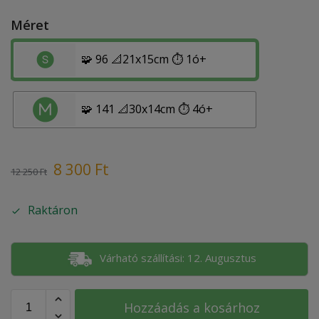
Méret
🧩 96 📐21x15cm ⏱️ 1ó+
🧩 141 📐30x14cm ⏱️ 4ó+
8 300
Ft
12 250
Ft
Raktáron
Várható szállítási: 12. Augusztus
Hozzáadás a kosárhoz