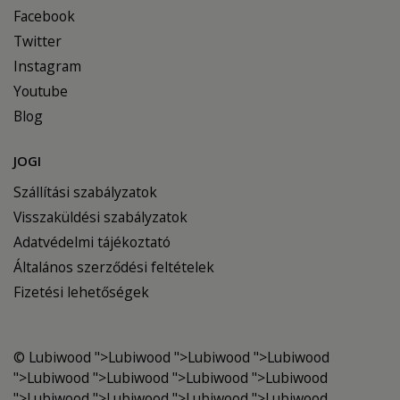
Facebook
Twitter
Instagram
Youtube
Blog
JOGI
Szállítási szabályzatok
Visszaküldési szabályzatok
Adatvédelmi tájékoztató
Általános szerződési feltételek
Fizetési lehetőségek
©
Lubiwood
">
Lubiwood
">Lubiwood ">
Lubiwood
">
Lubiwood
">Lubiwood ">
Lubiwood
">Lubiwood
">
Lubiwood
">Lubiwood ">
Lubiwood
">
Lubiwood