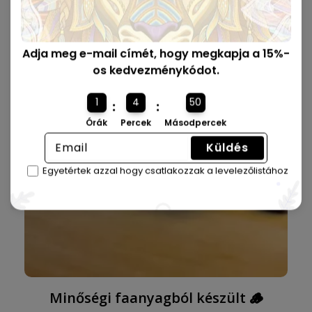
rendelkeznek, tökéletes méretre szabva, ajándékba
küldhető.
Adja meg e-mail címét, hogy megkapja a 15%-
os kedvezménykódot.
1
4
49
:
:
Órák
Percek
Másodpercek
Küldés
Egyetértek azzal hogy csatlakozzak a levelezőlistához
Minőségi faanyagból készült 🪵