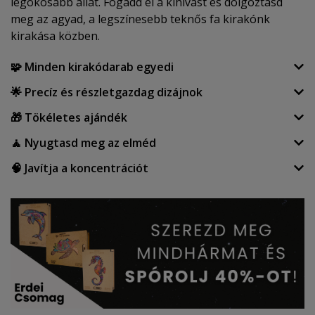
legokosabb állat. Fogadd el a kihívást és dolgoztasd
meg az agyad, a legszínesebb teknős fa kirakónk
kirakása közben.
🧩 Minden kirakódarab egyedi
🌟 Precíz és részletgazdag dizájnok
🎁 Tökéletes ajándék
🧘 Nyugtasd meg az elméd
🧠 Javítja a koncentrációt