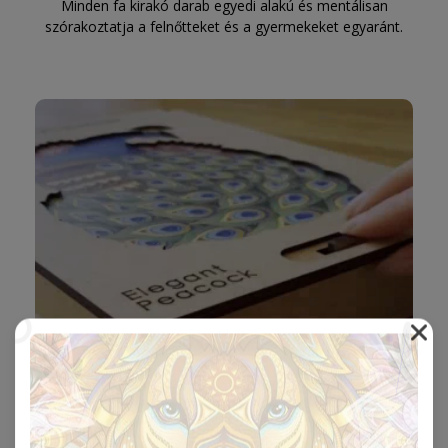
Minden fa kirakó darab egyedi alakú és mentálisan
szórakoztatja a felnőtteket és a gyermekeket egyaránt.
Prémium dobozban érkezik 🎁
Dobozaink gyönyörű dizájnal és zárszerkezettel