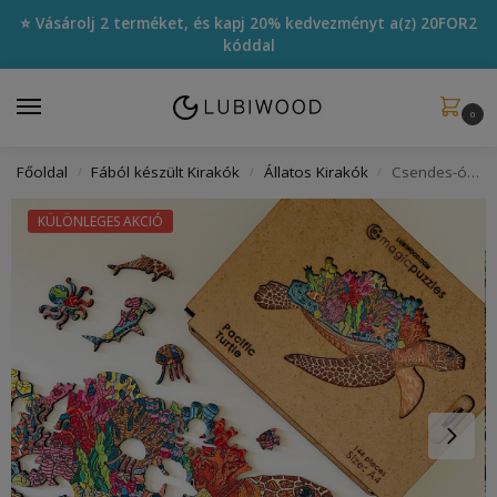
⭐ Vásárolj 2 terméket, és kapj 20% kedvezményt a(z)
20FOR2
kóddal
0
Főoldal
Fából készült Kirakók
Állatos Kirakók
Csendes-óceáni Teknős Kirakó
/
/
/
KÜLÖNLEGES AKCIÓ