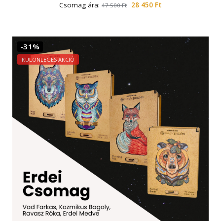
Csomag ára:
28 450
Ft
47 500
Ft
-31%
KÜLÖNLEGES AKCIÓ