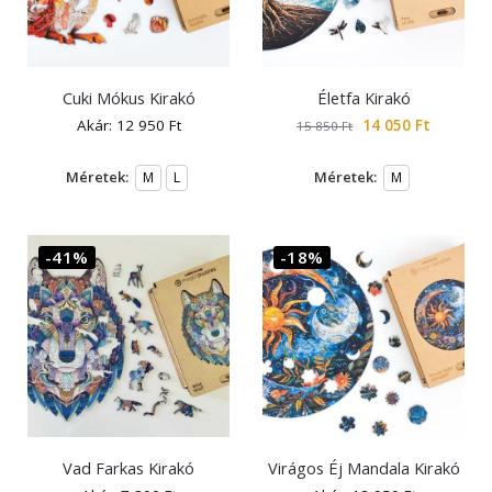
Cuki Mókus Kirakó
Életfa Kirakó
Akár:
12 950
Ft
14 050
Ft
15 850
Ft
Méretek:
Méretek:
M
L
M
-41%
-18%
Vad Farkas Kirakó
Virágos Éj Mandala Kirakó