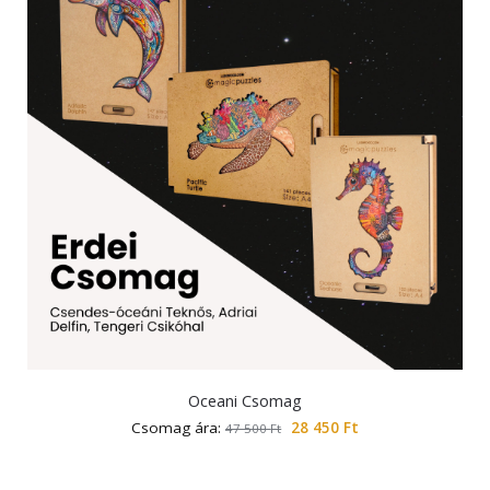
Oceani Csomag
Csomag ára:
28 450
Ft
47 500
Ft