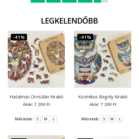
LEGKELENDŐBB
-41%
-41%
Hatalmas Oroszlán Kirakó
Kozmikus Bagoly Kirakó
Akár:
7 200
Ft
Akár:
7 200
Ft
Méretek:
Méretek:
S
M
L
S
M
L