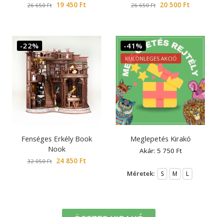
19 450
Ft
20 500
Ft
26 650
Ft
26 650
Ft
-22%
-41%
KÜLÖNLEGES AKCIÓ
Fenséges Erkély Book
Meglepetés Kirakó
Nook
Akár:
5 750
Ft
24 850
Ft
32 050
Ft
Méretek:
S
M
L