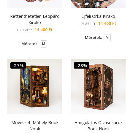
Rettenthetetlen Leopárd
Éjféli Orka Kirakó
Kirakó
14 400
Ft
15 850
Ft
14 400
Ft
15 850
Ft
Méretek:
M
Méretek:
M
-27%
-23%
Művészeti Műhely Book
Hangulatos Olvasósarok
Nook
Book Nook