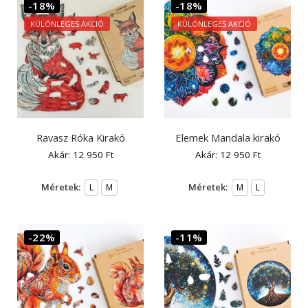
-18%
-18%
KÜLÖNLEGES AKCIÓ
KÜLÖNLEGES AKCIÓ
Ravasz Róka Kirakó
Elemek Mandala kirakó
Akár:
12 950
Ft
Akár:
12 950
Ft
Méretek:
Méretek:
L
M
M
L
-22%
-11%