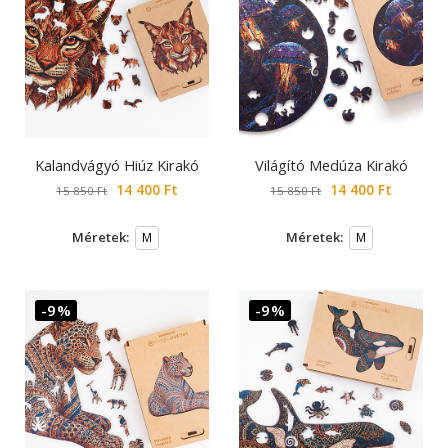
Kalandvágyó Hiúz Kirakó
Világító Medúza Kirakó
14 400
Ft
14 400
Ft
15 850
Ft
15 850
Ft
Méretek:
Méretek:
M
M
-9%
-9%