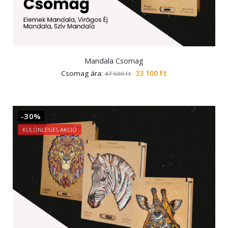
Mandala Csomag
Csomag ára:
33 100
Ft
47 500
Ft
-30%
KÜLÖNLEGES AKCIÓ