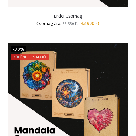
Erdei Csomag
Csomag ára:
43 900
Ft
63 350
Ft
-30%
KÜLÖNLEGES AKCIÓ