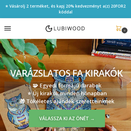
⭐ Vásárolj 2 terméket, és kapj 20% kedvezményt a(z)
20FOR2
kóddal
0
VARÁZSLATOS FA KIRAKÓK
🧩 Egyedi formájú darabok
⭐️ Új kirakók minden hónapban
🎁 Tökéletes ajándék szeretteinknek
VÁLASSZA KI AZ ÖNÉT →