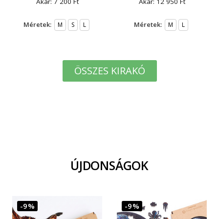
Akár:
7 200
Ft
Akár:
12 950
Ft
Méretek:
Méretek:
M
S
L
M
L
ÖSSZES KIRAKÓ
ÚJDONSÁGOK
-9%
-9%