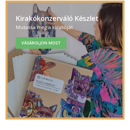
Kirakókonzerváló Készlet
Mutassa meg a kirakóját
VÁSÁROLJON MOST