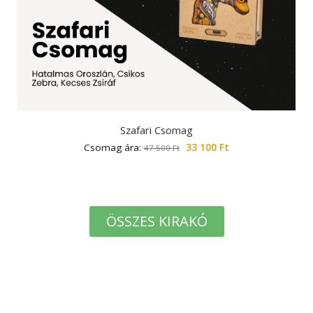
Szafari Csomag
Csomag ára:
33 100
Ft
47 500
Ft
ÖSSZES KIRAKÓ