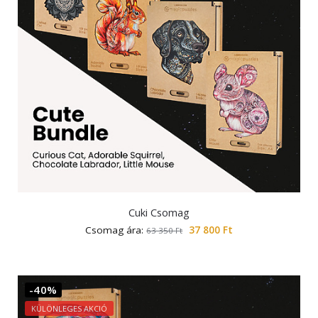
Cuki Csomag
Csomag ára:
37 800
Ft
63 350
Ft
-40%
KÜLÖNLEGES AKCIÓ