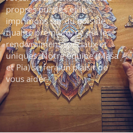
propres puzzles et les
imprimons sur du bois de
qualité premium, ce qui les
rend vraiment spéciaux et
uniques. Notre équipe (Maša
et Pia) se fera un plaisir de
vous aider.