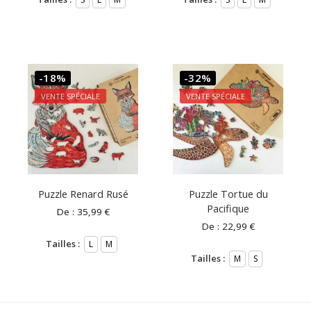
-18%
-32%
VENTE SPÉCIALE
VENTE SPÉCIALE
Puzzle Renard Rusé
Puzzle Tortue du
Pacifique
De :
35,99
€
De :
22,99
€
Tailles :
L
M
Tailles :
M
S