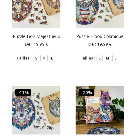
Puzzle Lion Majestueux
Puzzle Hibou Cosmique
De :
19,99
€
De :
19,99
€
Tailles :
Tailles :
S
M
L
S
M
L
-41%
-20%