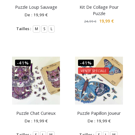
Puzzle Loup Sauvage
Kit De Collage Pour
Puzzle
De :
19,99
€
19,99
€
24,99
€
Tailles :
M
S
L
-41%
-41%
VENTE SPÉCIALE
Puzzle Chat Curieux
Puzzle Papillon Joueur
De :
19,99
€
De :
19,99
€
Tailles :
Tailles :
S
L
M
S
L
M