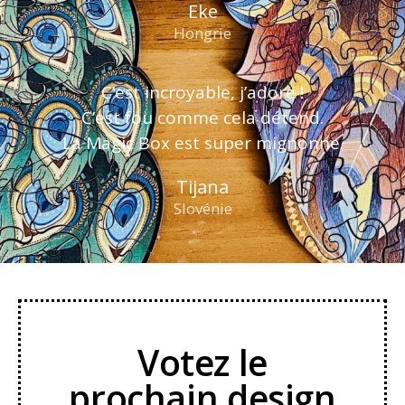
Eke
Hongrie
C’est incroyable, j’adore !
C’est fou comme cela détend.
La Magic Box est super mignonne.
Tijana
Slovénie
Votez le
prochain design