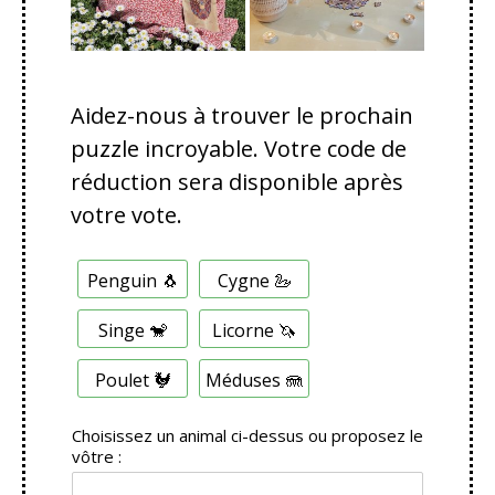
Aidez-nous à trouver le prochain
puzzle incroyable. Votre code de
réduction sera disponible après
votre vote.
C
Penguin 🐧
Cygne 🦢
h
o
i
Singe 🐒
Licorne 🦄
x
m
Poulet 🐓
Méduses 🪼
u
l
t
Choisissez un animal ci-dessus ou proposez le
i
vôtre :
p
l