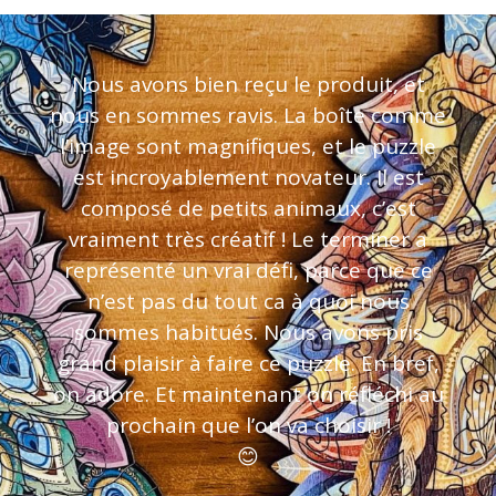
Nous avons bien reçu le produit, et
nous en sommes ravis. La boîte comme
l’image sont magnifiques, et le puzzle
est incroyablement novateur. Il est
composé de petits animaux, c’est
vraiment très créatif ! Le terminer a
représenté un vrai défi, parce que ce
n’est pas du tout ca à quoi nous
sommes habitués. Nous avons pris
grand plaisir à faire ce puzzle. En bref,
on adore. Et maintenant on réfléchi au
prochain que l’on va choisir !
😊