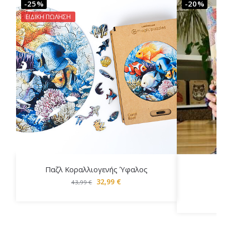
-25%
-20%
ΕΙΔΙΚΗ ΠΩΛΗΣΗ
Παζλ Κοραλλιογενής Ύφαλος
Σε
32,99
€
43,99
€