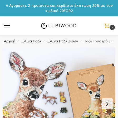
⭐ Αγοράστε 2 προϊόντα και κερδίστε έκπτωση 20% με τον
κωδικό
20FOR2
0
Αρχική
Ξύλινα Παζλ
Ξύλινα Παζλ Ζώων
Παζλ Τρυφερό Ελαφάκ
/
/
/