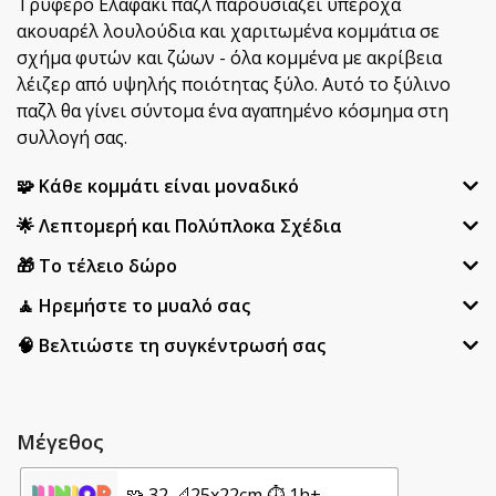
Τρυφερό Ελαφάκι παζλ παρουσιάζει υπέροχα
ακουαρέλ λουλούδια και χαριτωμένα κομμάτια σε
σχήμα φυτών και ζώων - όλα κομμένα με ακρίβεια
λέιζερ από υψηλής ποιότητας ξύλο. Αυτό το ξύλινο
παζλ θα γίνει σύντομα ένα αγαπημένο κόσμημα στη
συλλογή σας.
🧩 Κάθε κομμάτι είναι μοναδικό
🌟 Λεπτομερή και Πολύπλοκα Σχέδια
🎁 Το τέλειο δώρο
🧘 Ηρεμήστε το μυαλό σας
🧠 Βελτιώστε τη συγκέντρωσή σας
Μέγεθος
🧩 32 📐25x22cm ⏱️ 1h+