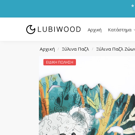
⭐
Αρχική
Κατάστημα
Αρχική
Ξύλινα Παζλ
Ξύλινα Παζλ Ζώω
/
/
ΕΙΔΙΚΗ ΠΩΛΗΣΗ