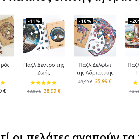
-11%
-18%
-2
υρός
Παζλ Δέντρο της
Παζλ Δελφίνι
Παζλ
Ζωής
της Αδριατικής
Τ
35,99
€
43,99
€
99
€
38,99
€
43,99
€
43,9
ατί οι πελάτες αγαπούν τα