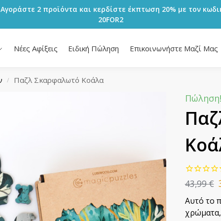
 Αγοράστε 2 προϊόντα και κερδίστε έκπτωση 20% με τον κωδι
20FOR2
Νέες Αφίξεις
Ειδική Πώληση
Επικοινωνήστε Μαζί Μας
ν
Παζλ Σκαρφαλωτό Κοάλα
/
Πώληση
Παζ
Κοά
43,99
€
Αυτό το 
χρώματα,