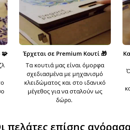
 🧩
Έρχεται σε Premium Κουτί 🎁
Κα
ζλ
Τα κουτιά μας είναι όμορφα
Ό
σχεδιασμένα με μηχανισμό
το
κλειδώματος και στο ιδανικό
κ
σο
μέγεθος για να σταλούν ως
δώρο.
ι πελάτες επίσης αγόρασ