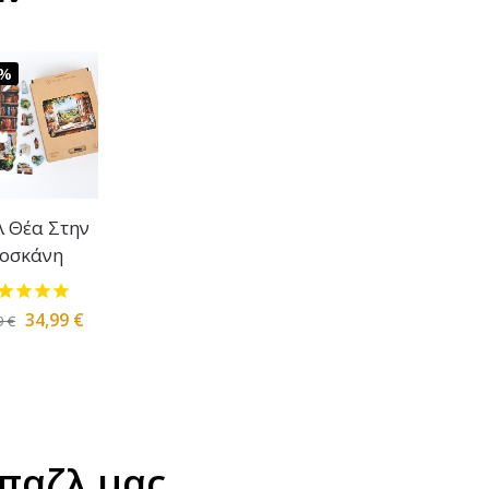
0%
 Θέα Στην
οσκάνη
34,99
€
9
€
 παζλ μας