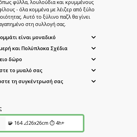
όπως φύλλα, λουλούδια και κρυμμένους
ίλους - όλα κομμένα με λέιζερ από ξύλο
ιότητας. Αυτό το ξύλινο παζλ θα γίνει
αγαπημένο στη συλλογή σας.
κομμάτι είναι μοναδικό
μερή και Πολύπλοκα Σχέδια
λειο δώρο
στε το μυαλό σας
ώστε τη συγκέντρωσή σας
ς
🧩 164 📐26x26cm ⏱️ 4h+