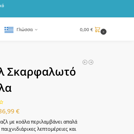
κό
Γλώσσα
0,00
€
0
!
λ Σκαρφαλωτό
λα
36,99
€
παζλ με κοάλα περιλαμβάνει απαλά
 παιχνιδιάρικες λεπτομέρειες και