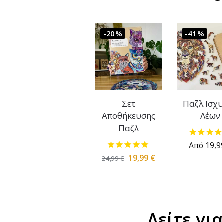
-20%
-41%
Σετ
Παζλ Ισχ
Αποθήκευσης
Λέων
Παζλ
Από
19,
19,99
€
24,99
€
Δείτε γι