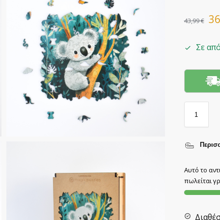
3
43,99
€
Σε απ
Περισσ
Αυτό το αντ
πωλείται γρ
Διαθέ