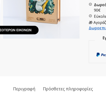
Δωρεά
90€
Εύκολε
🎁 Αγοράζ
Δωροεπι
ΣΌΤΕΡΩΝ ΕΙΚΌΝΩΝ
Ε
Περιγραφή
Πρόσθετες πληροφορίες