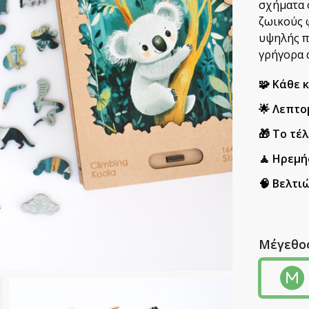
σχήματα 
ζωικούς φ
υψηλής πο
γρήγορα 
🧩 Κάθε 
🌟 Λεπτο
🎁 Το τέ
🧘 Ηρεμή
🧠 Βελτι
Μέγεθο