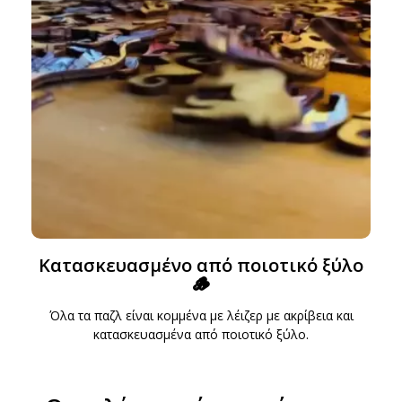
Εισάγετε το email σας για να λάβετε τώρα τον κωδικό
έκπτωσης 15%.
1
5
0
:
:
Ώρες
Λεπτά
Δευτερόλεπτα
Κατασκευασμένο από ποιοτικό ξύλο
Στείλτε
🪵
Συμφωνώ να εγγραφώ στη λίστα αλληλογραφίας
Όλα τα παζλ είναι κομμένα με λέιζερ με ακρίβεια και
κατασκευασμένα από ποιοτικό ξύλο.