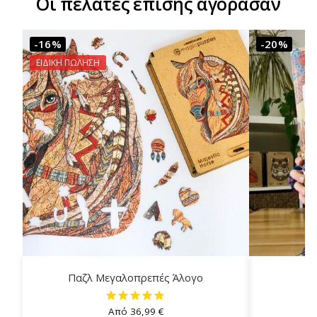
Οι πελάτες επίσης αγόρασαν
-16%
-20%
ΕΙΔΙΚΗ ΠΩΛΗΣΗ
Παζλ Μεγαλοπρεπές Άλογο
Σε
Από
36,99
€