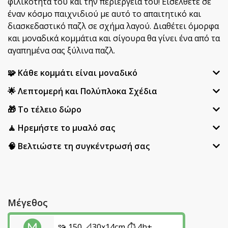
φιλικότητά του και την περιέργειά του! Εισέλθετε σε
έναν κόσμο παιχνιδιού με αυτό το απαιτητικό και
διασκεδαστικό παζλ σε σχήμα λαγού. Διαθέτει όμορφα
και μοναδικά κομμάτια και σίγουρα θα γίνει ένα από τα
αγαπημένα σας ξύλινα παζλ.
🧩 Κάθε κομμάτι είναι μοναδικό
🌟 Λεπτομερή και Πολύπλοκα Σχέδια
🎁 Το τέλειο δώρο
🧘 Ηρεμήστε το μυαλό σας
🧠 Βελτιώστε τη συγκέντρωσή σας
Μέγεθος
🧩 150 📐30x14cm ⏱️ 4h+