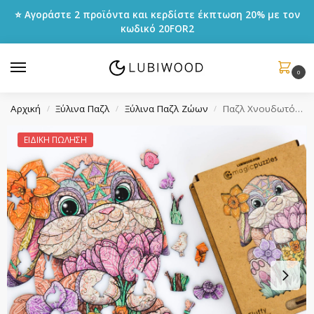
⭐ Αγοράστε 2 προϊόντα και κερδίστε έκπτωση 20% με τον
κωδικό
20FOR2
0
Αρχική
Ξύλινα Παζλ
Ξύλινα Παζλ Ζώων
Παζλ Χνουδωτός Λαγός
/
/
/
ΕΙΔΙΚΗ ΠΩΛΗΣΗ