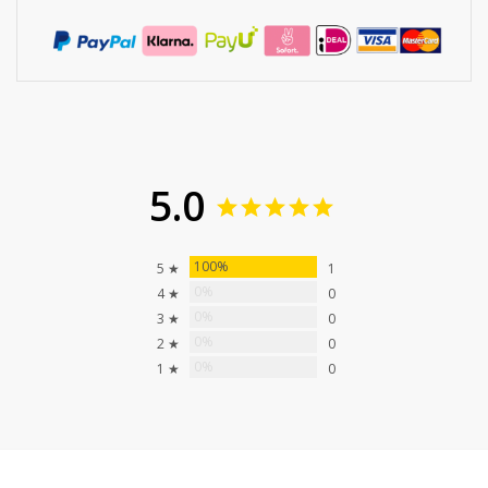
5.0
100%
5 ★
1
0%
4 ★
0
0%
3 ★
0
0%
2 ★
0
0%
1 ★
0