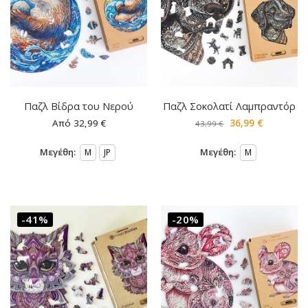
Παζλ Βίδρα του Νερού
Παζλ Σοκολατί Λαμπραντόρ
Από
32,99
€
36,99
€
43,99
€
Μεγέθη:
Μεγέθη:
M
JP
M
-41%
-20%