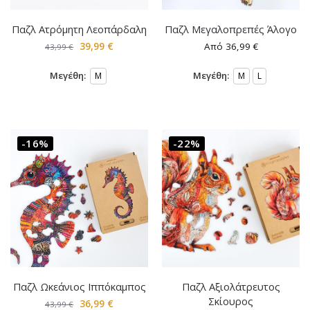
Παζλ Ατρόμητη Λεοπάρδαλη
Παζλ Μεγαλοπρεπές Άλογο
39,99
€
Από
36,99
€
43,99
€
Μεγέθη:
Μεγέθη:
M
M
L
-16%
-22%
Παζλ Ωκεάνιος Ιππόκαμπος
Παζλ Αξιολάτρευτος
Σκίουρος
36,99
€
43,99
€