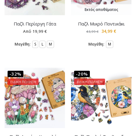
Εκτός αποθέματος
Παζλ Περίεργη Γάτα
Παζλ Μικρό Ποντικάκι
Από
19,99
€
34,99
€
43,99
€
Μεγέθη:
Μεγέθη:
S
L
M
M
-32%
-20%
ΕΙΔΙΚΗ ΠΩΛΗΣΗ
ΕΙΔΙΚΗ ΠΩΛΗΣΗ