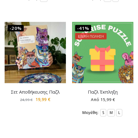
-20%
-41%
ΕΙΔΙΚΗ ΠΩΛΗΣΗ
Σετ Αποθήκευσης Παζλ
Παζλ Έκπληξη
19,99
€
Από
15,99
€
24,99
€
Μεγέθη:
S
M
L