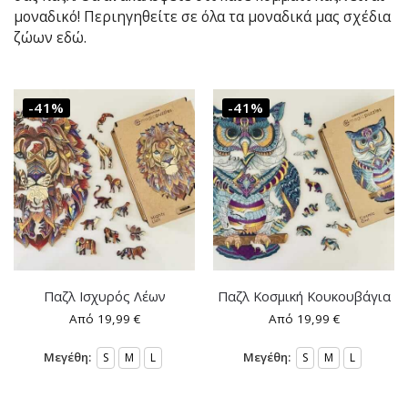
μοναδικό! Περιηγηθείτε σε όλα τα μοναδικά μας σχέδια
ζώων εδώ.
-41%
-41%
Παζλ Ισχυρός Λέων
Παζλ Κοσμική Κουκουβάγια
Από
19,99
€
Από
19,99
€
Μεγέθη:
Μεγέθη:
S
M
L
S
M
L