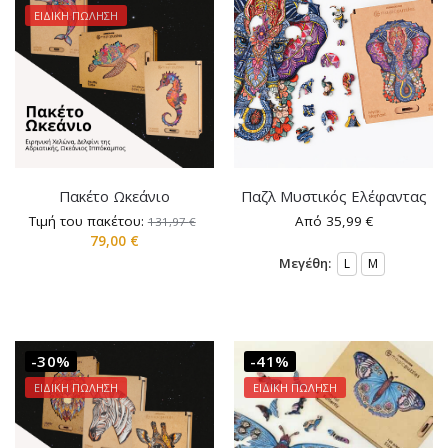
ΕΙΔΙΚΗ ΠΩΛΗΣΗ
Πακέτο Ωκεάνιο
Παζλ Μυστικός Ελέφαντας
Τιμή του πακέτου:
Από
35,99
€
131,97
€
79,00
€
Μεγέθη:
L
M
-30%
-41%
ΕΙΔΙΚΗ ΠΩΛΗΣΗ
ΕΙΔΙΚΗ ΠΩΛΗΣΗ