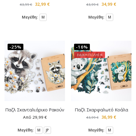
32,99
€
34,99
€
43,99
€
43,99
€
Μεγέθη:
Μεγέθη:
M
M
-25%
-16%
ΕΙΔΙΚΗ ΠΩΛΗΣΗ
Παζλ Σκανταλιάρικο Ρακούν
Παζλ Σκαρφαλωτό Κοάλα
Από
29,99
€
36,99
€
43,99
€
Μεγέθη:
Μεγέθη:
M
JP
M