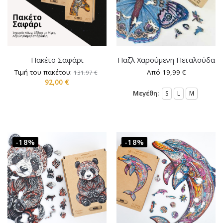
Πακέτο Σαφάρι
Παζλ Χαρούμενη Πεταλούδα
Τιμή του πακέτου:
Από
19,99
€
131,97
€
92,00
€
Μεγέθη:
S
L
M
-18%
-18%