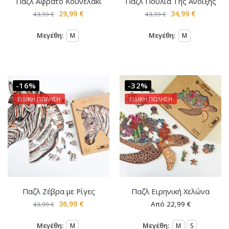
Παζλ Αφράτο Κουνελάκι
Παζλ Πουλιά Της Άνοιξης
29,99
€
34,99
€
43,99
€
43,99
€
Μεγέθη:
Μεγέθη:
M
M
-16%
-32%
ΕΙΔΙΚΗ ΠΩΛΗΣΗ
ΕΙΔΙΚΗ ΠΩΛΗΣΗ
Παζλ Ζέβρα με Ρίγες
Παζλ Ειρηνική Χελώνα
36,99
€
Από
22,99
€
43,99
€
Μεγέθη:
Μεγέθη:
M
M
S