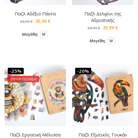
Παζλ Αδέξιο Πάντα
Παζλ Δελφίνι της
Αδριατικής
35,99
€
43,99
€
35,99
€
43,99
€
Μεγέθη:
M
Μεγέθη:
M
-25%
-20%
ΕΙΔΙΚΗ ΠΩΛΗΣΗ
Παζλ Εργατική Μέλισσα
Παζλ Εξωτικός Τουκάν