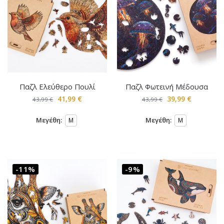
Παζλ Ελεύθερο Πουλί
Παζλ Φωτεινή Μέδουσα
41,99
€
39,99
€
43,99
€
43,99
€
Μεγέθη:
Μεγέθη:
M
M
-11%
-9%