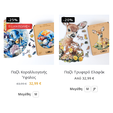
-25%
-20%
ΕΙΔΙΚΗ ΠΩΛΗΣΗ
Παζλ Κοραλλιογενής
Παζλ Τρυφερό Ελαφάκ
Ύφαλος
Από
32,99
€
32,99
€
43,99
€
Μεγέθη:
M
JP
Μεγέθη:
M