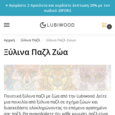
⭐ Αγοράστε 2 προϊόντα και κερδίστε έκπτωση 20% με τον
κωδικό
20FOR2
0
Αρχική
Ξύλινα Παζλ
Ξύλινα Παζλ Ζώων
/
/
Ξύλινα Παζλ Ζώα
Ποιοτικά ξύλινα παζλ με ζώα από την Lubiwood. Δείτε
μια ποικιλία από ξύλινα παζλ σε σχήμα ζώων και
διασκεδάστε ολοκληρώνοντας το επόμενο αγαπημένο
σας παζλ. Θα ανακαλύψετε ότι κάθε κομμάτι παζλ είναι