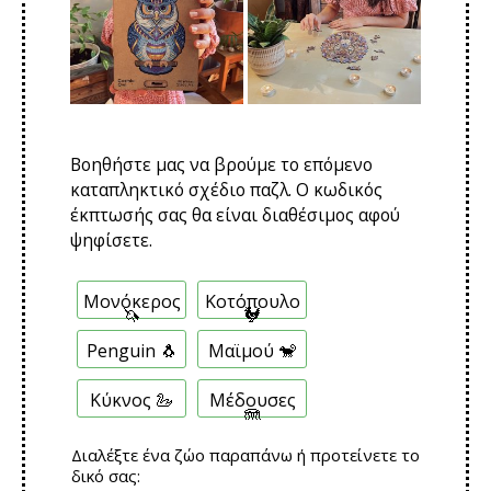
Βοηθήστε μας να βρούμε το επόμενο
καταπληκτικό σχέδιο παζλ. Ο κωδικός
έκπτωσής σας θα είναι διαθέσιμος αφού
ψηφίσετε.
Π
Μονόκερος
Κοτόπουλο
ο
🦄
🐓
λ
λ
Penguin 🐧
Μαϊμού 🐒
α
π
Κύκνος 🦢
Μέδουσες
λ
🪼
ή
Ε
Διαλέξτε ένα ζώο παραπάνω ή προτείνετε το
π
δικό σας: