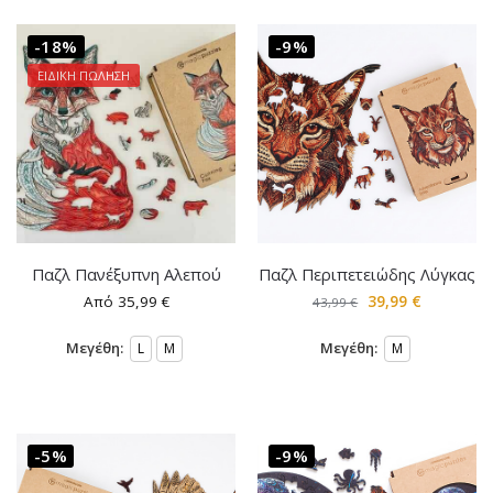
-18%
-9%
ΕΙΔΙΚΗ ΠΩΛΗΣΗ
Παζλ Πανέξυπνη Αλεπού
Παζλ Περιπετειώδης Λύγκας
Από
35,99
€
39,99
€
43,99
€
Μεγέθη:
Μεγέθη:
L
M
M
-5%
-9%