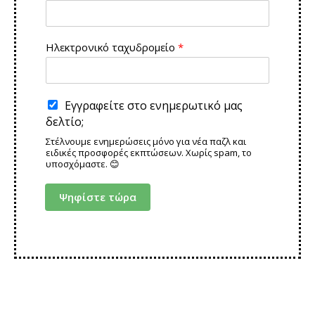
ι
λ
ο
γ
Ηλεκτρονικό ταχυδρομείο
*
ή
Εγγραφείτε στο ενημερωτικό μας
δελτίο;
Στέλνουμε ενημερώσεις μόνο για νέα παζλ και
ειδικές προσφορές εκπτώσεων. Χωρίς spam, το
υποσχόμαστε. 😊
Ψηφίστε τώρα