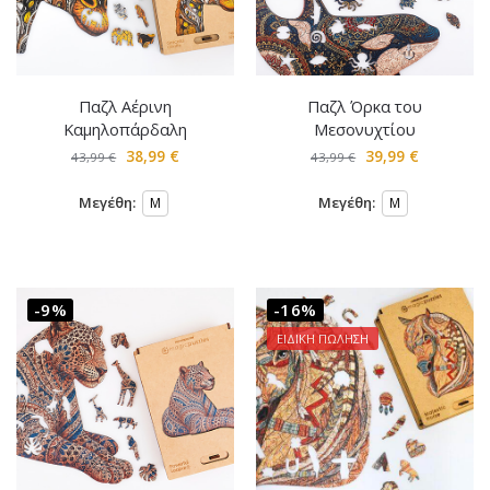
Παζλ Αέρινη
Παζλ Όρκα του
Καμηλοπάρδαλη
Μεσονυχτίου
38,99
€
39,99
€
43,99
€
43,99
€
Μεγέθη:
Μεγέθη:
M
M
-9%
-16%
ΕΙΔΙΚΗ ΠΩΛΗΣΗ