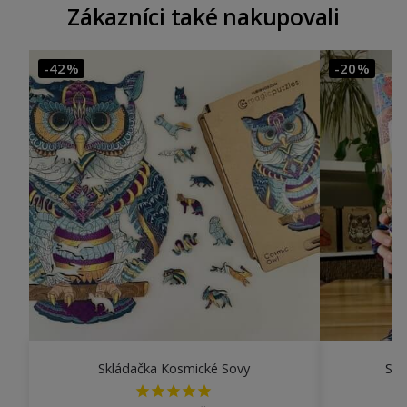
Zákazníci také nakupovali
-42%
-20%
Skládačka Kosmické Sovy
Sad