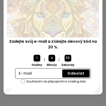
Zadejte svůj e-mail a získejte slevový kód na
20 %.
1
4
55
:
:
Hodiny
Minuty
Sekundy
Odeslat
Vyrobeno z kvalitního dřeva 🪵
Souhlasím se připojením k mailing listu
Všechny skládačky jsou přesně vyřezány laserem a
vyrobeny z prvotřídního dřeva.