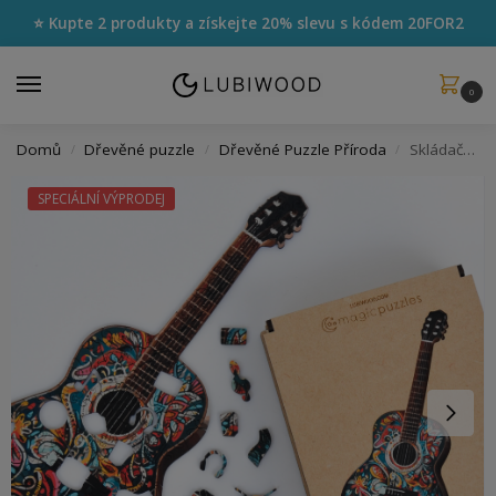
⭐ Kupte 2 produkty a získejte 20% slevu s kódem
20FOR2
0
Domů
Dřevěné puzzle
Dřevěné Puzzle Příroda
Skládačka Parádní Kytara
/
/
/
SPECIÁLNÍ VÝPRODEJ