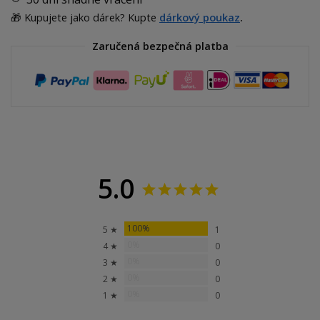
🎁 Kupujete jako dárek? Kupte
dárkový poukaz
.
Zaručená bezpečná platba
5.0
100%
5 ★
1
0%
4 ★
0
0%
3 ★
0
0%
2 ★
0
0%
1 ★
0